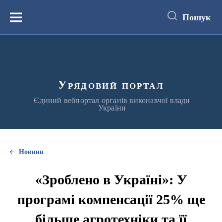
до
основного
Пошук
вмісту
Меню
Урядовий портал
Єдиний вебпортал органів виконавчої влади
України
Новини
«Зроблено в Україні»: У
програмі компенсації 25% ще
більше агротехніки та її