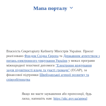
Мапа порталу
Перейти на сайт Ukraine.ua
Власність Секретаріату Кабінету Міністрів України. Проєкт
реалізовано
Фондом Східна Європа
та
Державним агентством з
питань електронного урядування України
у межах програми
міжнародної технічної допомоги
"Електронне врядування
задля підзвітності влади та участі громади"
(EGAP), за
фінансової підтримки
Швейцарської агенції розвитку та
співробітництва
Якщо ви маєте зауваження або пропозиції, будь
ласка, напишіть нам:
https://ukc.gov.ua/appeal