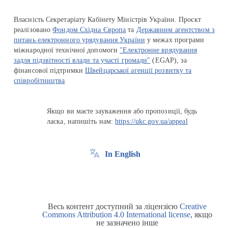
Власність Секретаріату Кабінету Міністрів України. Проєкт
реалізовано
Фондом Східна Європа
та
Державним агентством з
питань електронного урядування України
у межах програми
міжнародної технічної допомоги
"Електронне врядування
задля підзвітності влади та участі громади"
(EGAP), за
фінансової підтримки
Швейцарської агенції розвитку та
співробітництва
Якщо ви маєте зауваження або пропозиції, будь
ласка, напишіть нам:
https://ukc.gov.ua/appeal
In English
Весь контент доступний за ліцензією
Creative
Commons Attribution 4.0 International license
, якщо
не зазначено інше