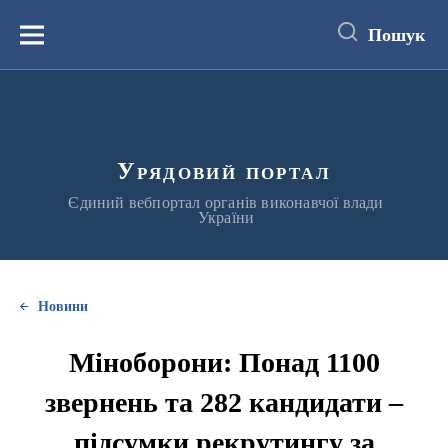
до
основного
Пошук
вмісту
Меню
Урядовий портал
Єдиний вебпортал органів виконавчої влади
України
Новини
Міноборони: Понад 1100
звернень та 282 кандидати –
підсумки рекрутингу за