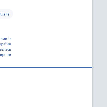
 друку
рив із
країни
езпеці
вропи