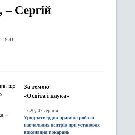
 – Сергій
о 19:41
мив, що
За темою
о
«Освіта і наука»
,
17:20
07 серпня
а –
Уряд затвердив правила роботи
навчальних центрів при установах
виконання покарань