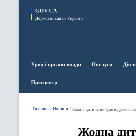
до
основного
GOV.UA
вмісту
Державні сайти України
Уряд і органи влади
Послуги
Діял
Пресцентр
Головна
Новини
Жодна дитина не буде відрахована
Жодна дити