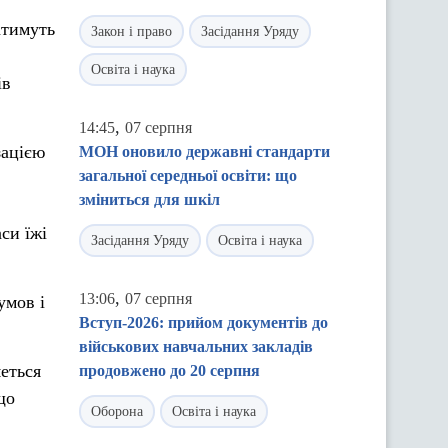
атимуть
Закон і право
Засідання Уряду
Освіта і наука
ів
,
14:45
07 серпня
зацією
МОН оновило державні стандарти
загальної середньої освіти: що
зміниться для шкіл
си їжі
Засідання Уряду
Освіта і наука
,
13:06
07 серпня
умов і
Вступ-2026: прийом документів до
військових навчальних закладів
еться
продовжено до 20 серпня
що
Оборона
Освіта і наука