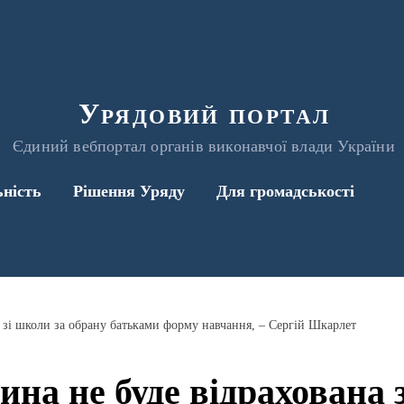
Урядовий портал
Єдиний вебпортал органів виконавчої влади України
ьність
Рішення Уряду
Для громадськості
 зі школи за обрану батьками форму навчання, – Сергій Шкарлет
на не буде відрахована 