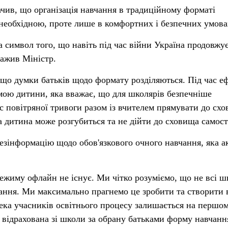
чив, що організація навчання в традиційному форматі
необхідною, проте лише в комфортних і безпечних умова
а символ того, що навіть під час війни Україна продовжує
важив Міністр.
що думки батьків щодо формату розділяються. Під час еф
мою дитини, яка вважає, що для школярів безпечніше
ас повітряної тривоги разом із вчителем прямувати до сх
 дитина може розгубиться та не дійти до сховища самост
езінформацію щодо обов'язкового очного навчання, яка а
жиму офлайн не існує. Ми чітко розуміємо, що не всі ш
ання. Ми максимально прагнемо це зробити та створити 
пека учасників освітнього процесу залишається на першо
 відрахована зі школи за обрану батьками форму навчанн