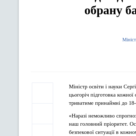
обрану б
Мініст
Міністр освіти і науки Сер
цьогоріч підготовка кожної 
триватиме принаймні до
18
«Наразі неможливо спрогноз
наш головний пріоритет. Ос
безпекової ситуації в кожн