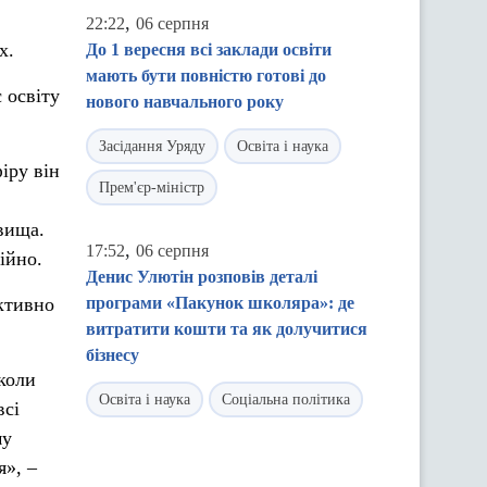
,
22:22
06 серпня
х.
До 1 вересня всі заклади освіти
мають бути повністю готові до
 освіту
нового навчального року
Засідання Уряду
Освіта і наука
іру він
Прем'єр-міністр
овища.
,
17:52
06 серпня
ійно.
Денис Улютін розповів деталі
ктивно
програми «Пакунок школяра»: де
витратити кошти та як долучитися
бізнесу
коли
Освіта і наука
Соціальна політика
всі
му
я», –