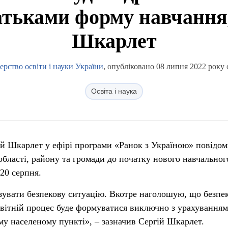
атьками форму навчання,
Шкарлет
ерство освіти і науки України
, опубліковано 08 липня 2022 року 
Освіта і наука
гій Шкарлет у ефірі програми «Ранок з Україною» повідо
області, району та громади до початку нового навчальног
-20
серпня.
увати безпекову ситуацію. Вкотре наголошую, що безпек
вітній процес буде формуватися виключно з урахуванням
ому населеному пункті», – зазначив Сергій Шкарлет.