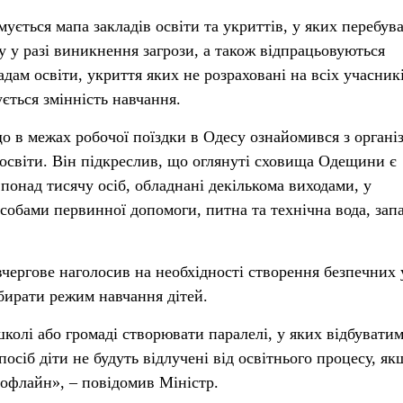
мується мапа закладів освіти та укриттів, у яких перебув
у у разі виникнення загрози, а також відпрацьовуються
дам освіти, укриття яких не розраховані на всіх учасник
ється змінність навчання.
о в межах робочої поїздки в Одесу ознайомився з органі
 освіти. Він підкреслив, що оглянуті сховища Одещини є
понад тисячу осіб, обладнані декількома виходами, у
собами первинної допомоги, питна та технічна вода, запа
вчергове наголосив на необхідності створення безпечних 
обирати режим навчання дітей.
олі або громаді створювати паралелі, у яких відбуватим
осіб діти не будуть відлучені від освітнього процесу, як
офлайн», – повідомив Міністр.