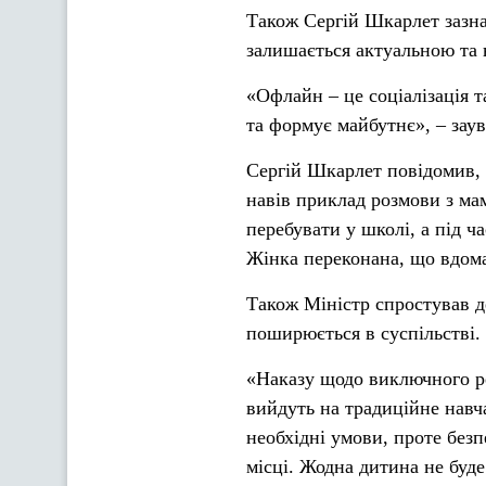
Також Сергій Шкарлет зазна
залишається актуальною та 
«Офлайн – це соціалізація т
та формує майбутнє», – зау
Сергій Шкарлет повідомив, 
навів приклад розмови з ма
перебувати у школі, а під ч
Жінка переконана, що вдома
Також Міністр спростував д
поширюється в суспільстві.
«Наказу щодо виключного ре
вийдуть на традиційне навч
необхідні умови, проте без
місці. Жодна дитина не буде