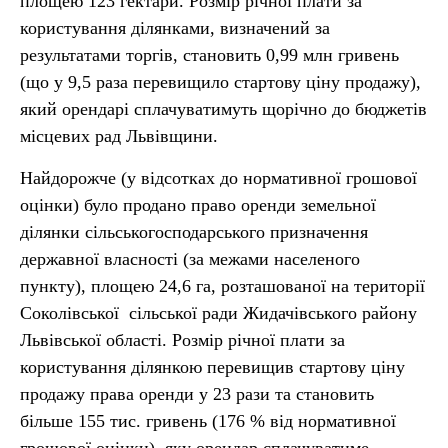
площею 123 гектари. Розмір річної плати за
користування ділянками, визначений за
результатами торгів, становить 0,99 млн гривень
(що у 9,5 раза перевищило стартову ціну продажу),
який орендарі сплачуватимуть щорічно до бюджетів
місцевих рад Львівщини.
Найдорожче (у відсотках до нормативної грошової
оцінки) було продано право оренди земельної
ділянки сільськогосподарського призначення
державної власності (за межами населеного
пункту), площею 24,6 га, розташованої на території
Соколівської сільської ради Жидачівського району
Львівської області. Розмір річної плати за
користування ділянкою перевищив стартову ціну
продажу права оренди у 23 рази та становить
більше 155 тис. гривень (176 % від нормативної