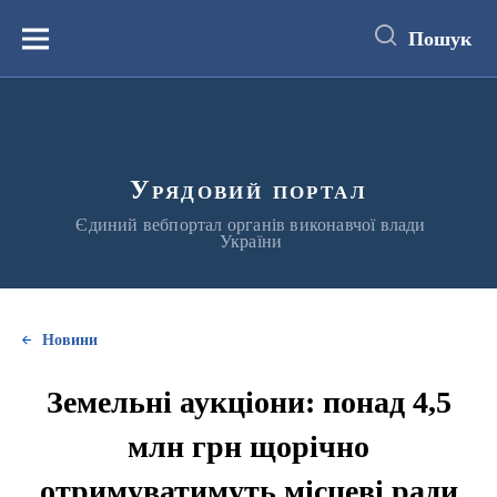
до
основного
Пошук
вмісту
Меню
Урядовий портал
Єдиний вебпортал органів виконавчої влади
України
Новини
Земельні аукціони: понад 4,5
млн грн щорічно
отримуватимуть місцеві ради