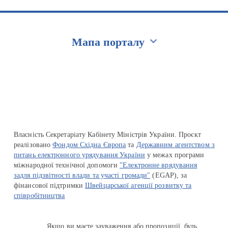
Мапа порталу
Перейти на сайт Ukraine.ua
Власність Секретаріату Кабінету Міністрів України. Проєкт
реалізовано
Фондом Східна Європа
та
Державним агентством з
питань електронного урядування України
у межах програми
міжнародної технічної допомоги
"Електронне врядування
задля підзвітності влади та участі громади"
(EGAP), за
фінансової підтримки
Швейцарської агенції розвитку та
співробітництва
Якщо ви маєте зауваження або пропозиції, будь