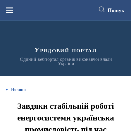
до
основного
Пошук
вмісту
Меню
Урядовий портал
Єдиний вебпортал органів виконавчої влади
України
Новини
Завдяки стабільній роботі
енергосистеми українська
промисловість під час