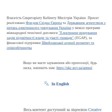
Власність Секретаріату Кабінету Міністрів України. Проєкт
реалізовано
Фондом Східна Європа
та
Державним агентством з
питань електронного урядування України
у межах програми
міжнародної технічної допомоги
"Електронне врядування
задля підзвітності влади та участі громади"
(EGAP), за
фінансової підтримки
Швейцарської агенції розвитку та
співробітництва
Якщо ви маєте зауваження або пропозиції, будь
ласка, напишіть нам:
https://ukc.gov.ua/appeal
In English
Весь контент доступний за ліцензією
Creative