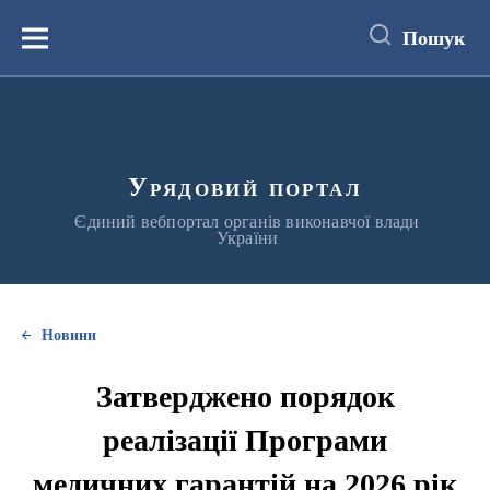
до
основного
Пошук
вмісту
Меню
Урядовий портал
Єдиний вебпортал органів виконавчої влади
України
Новини
Затверджено порядок
реалізації Програми
медичних гарантій на 2026 рік