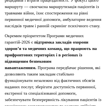
рецидивів і втрати працездатності. У фокусі цього
маршруту — своєчасна маршрутизація пацієнтів із
травмами війни, їхнє спостереження на рівні
первинної медичної допомоги, амбулаторне ведення
наслідків травм і ранній скринінг психічного стану.
Окремим пріоритетом Програми медичних
гарантій-2026 є
підтримка закладів охорони
здоров’я та медичних команд, що працюють на
прифронтових територіях і в регіонах із
підвищеним безпековим
навантаженням.
Програма передбачає рішення, які
дозволяють таким закладам стабільно
функціонувати незалежно від фактичних обсягів
наданих послуг, зберігати доступність первинної,
екстреної та спеціалізованої допомоги,
забезпечувати безперервність лікування пацієнтів із