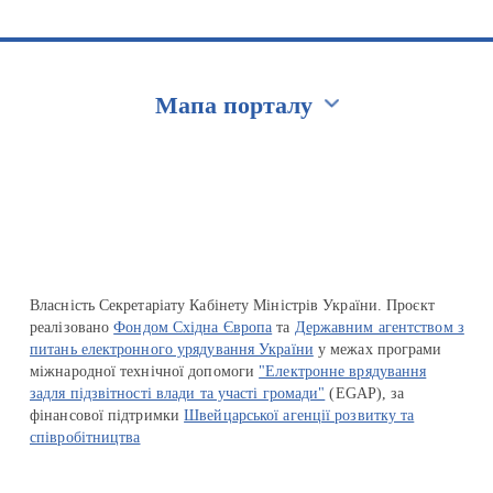
Мапа порталу
Перейти на сайт Ukraine.ua
Власність Секретаріату Кабінету Міністрів України. Проєкт
реалізовано
Фондом Східна Європа
та
Державним агентством з
питань електронного урядування України
у межах програми
міжнародної технічної допомоги
"Електронне врядування
задля підзвітності влади та участі громади"
(EGAP), за
фінансової підтримки
Швейцарської агенції розвитку та
співробітництва