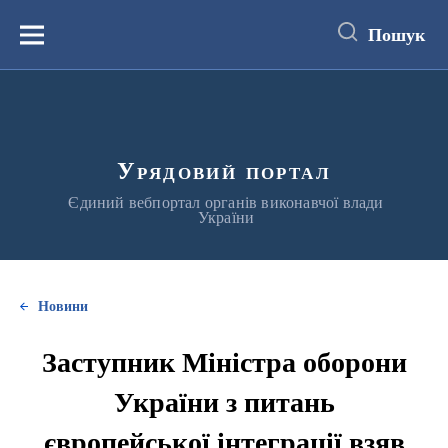
до
основного
Пошук
вмісту
Меню
Урядовий портал
Єдиний вебпортал органів виконавчої влади
України
Новини
Заступник Міністра оборони
України з питань
європейської інтеграції взяв