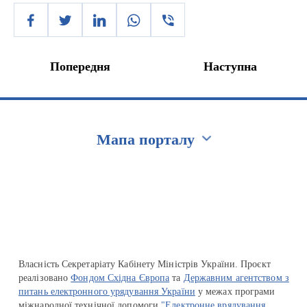
Попередня
Наступна
Мапа порталу
Перейти на сайт Ukraine.ua
Власність Секретаріату Кабінету Міністрів України. Проєкт
реалізовано
Фондом Східна Європа
та
Державним агентством з
питань електронного урядування України
у межах програми
міжнародної технічної допомоги
"Електронне врядування