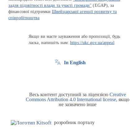
задля підзвітності влади та участі громади"
(EGAP), за
фінансової підтримки
Швейцарської агенції розвитку та
співробітництва
Якщо ви маєте зауваження або пропозиції, будь
ласка, напишіть нам:
https://ukc.gov.ua/appeal
In English
Весь контент доступний за ліцензією
Creative
Commons Attribution 4.0 International license
, якщо
не зазначено інше
розробник порталу