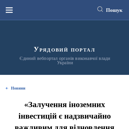
до
основного
Пошук
вмісту
Меню
Урядовий портал
Єдиний вебпортал органів виконавчої влади
України
Новини
«Залучення іноземних
інвестицій є надзвичайно
важливим для відновлення