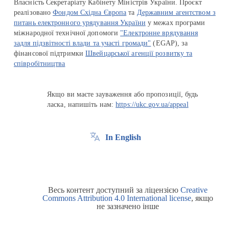
Власність Секретаріату Кабінету Міністрів України. Проєкт
реалізовано
Фондом Східна Європа
та
Державним агентством з
питань електронного урядування України
у межах програми
міжнародної технічної допомоги
"Електронне врядування
задля підзвітності влади та участі громади"
(EGAP), за
фінансової підтримки
Швейцарської агенції розвитку та
співробітництва
Якщо ви маєте зауваження або пропозиції, будь
ласка, напишіть нам:
https://ukc.gov.ua/appeal
In English
Весь контент доступний за ліцензією
Creative
Commons Attribution 4.0 International license
, якщо
не зазначено інше