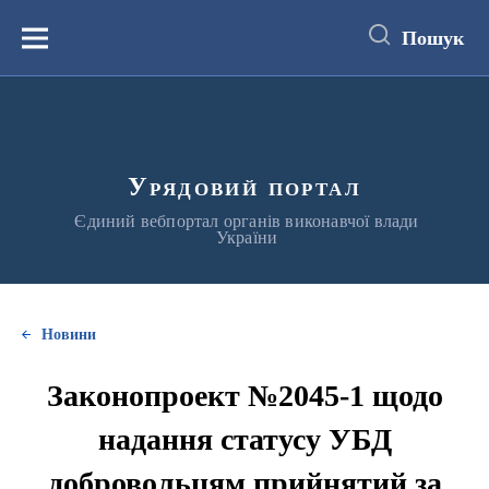
до
основного
Пошук
вмісту
Меню
Урядовий портал
Єдиний вебпортал органів виконавчої влади
України
Новини
Законопроект №2045-1 щодо
надання статусу УБД
добровольцям прийнятий за