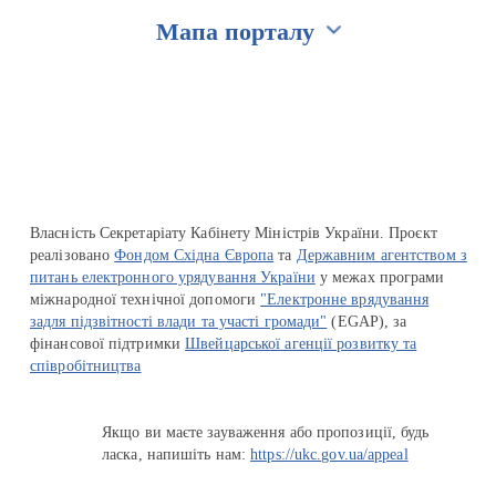
Мапа порталу
Перейти на сайт Ukraine.ua
Власність Секретаріату Кабінету Міністрів України. Проєкт
реалізовано
Фондом Східна Європа
та
Державним агентством з
питань електронного урядування України
у межах програми
міжнародної технічної допомоги
"Електронне врядування
задля підзвітності влади та участі громади"
(EGAP), за
фінансової підтримки
Швейцарської агенції розвитку та
співробітництва
Якщо ви маєте зауваження або пропозиції, будь
ласка, напишіть нам:
https://ukc.gov.ua/appeal