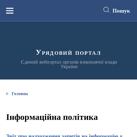
до
основного
Пошук
вмісту
Меню
Урядовий портал
Єдиний вебпортал органів виконавчої влади
України
Головна
Інформаційна політика
Звіт про надходження запитів на інформацію у