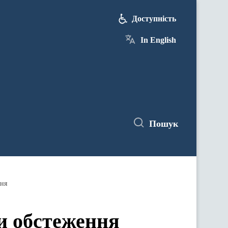
Доступність
In English
Пошук
ння
и обстеження