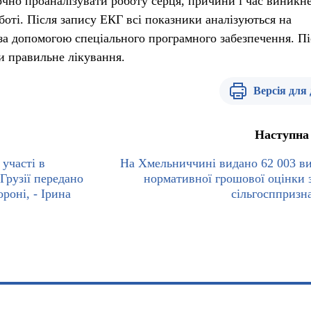
точно проаналізувати роботу серця, причини і час виникн
боті. Після запису ЕКГ всі показники аналізуються на
а допомогою спеціального програмного забезпечення. Пі
и правильне лікування.
Версія для
Наступна
участі в
На Хмельниччині видано 62 003 ви
Грузії передано
нормативної грошової оцінки 
роні, - Ірина
сільгосппризн