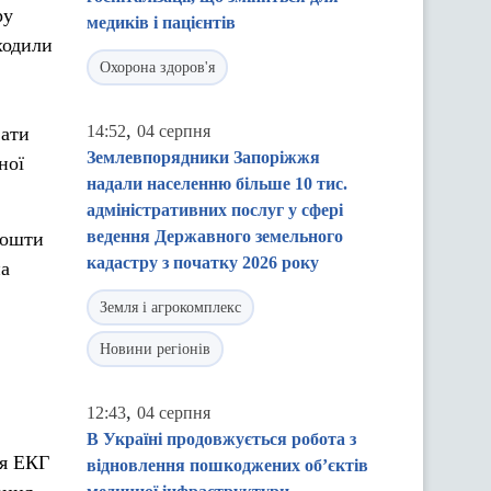
ру
медиків і пацієнтів
ходили
Охорона здоров'я
,
14:52
04 серпня
вати
Землевпорядники Запоріжжя
ної
надали населенню більше 10 тис.
адміністративних послуг у сфері
ведення Державного земельного
кошти
кадастру з початку 2026 року
на
Земля і агрокомплекс
Новини регіонів
,
12:43
04 серпня
В Україні продовжується робота з
ія ЕКГ
відновлення пошкоджених об’єктів