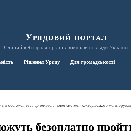
Урядовий портал
Єдиний вебпортал органів виконавчої влади України
ьність
Рішення Уряду
Для громадськості
ойти обстеження за допомогою нової системи холтерівського моніторува
можуть безоплатно пройт