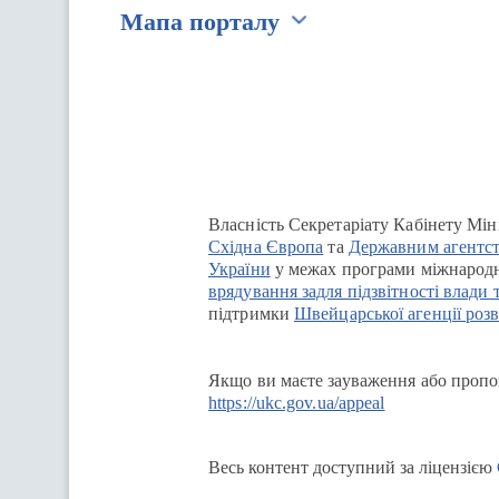
Мапа порталу
Перейти на сайт Ukraine.ua
Власність Секретаріату Кабінету Мін
Східна Європа
та
Державним агентст
України
у межах програми міжнародн
врядування задля підзвітності влади 
підтримки
Швейцарської агенції розв
Якщо ви маєте зауваження або пропоз
https://ukc.gov.ua/appeal
Весь контент доступний за ліцензією