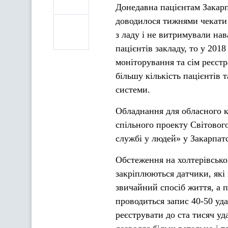
Донедавна пацієнтам Закарп
доводилося тижнями чекати 
з ладу і не витримували на
пацієнтів закладу, то у 201
моніторування та сім реєст
більшу кількість пацієнтів 
системи.
Обладнання для обласного к
спільного проекту Світовог
службі у людей» у Закарпатс
Обстеження на холтерівськом
закріплюються датчики, які
звичайний спосіб життя, а 
проводиться запис 40-50 уда
реєструвати до ста тисяч уд