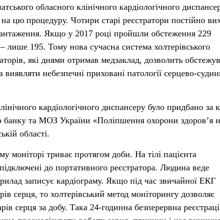
атського обласного клінічного кардіологічного диспансе
на цю процедуру. Чотири старі реєстратори постійно ви
вантаження. Якщо у 2017 році пройшли обстеження 229
8 – лише 195. Тому нова сучасна система холтерівського
раторів, які днями отримав медзаклад, дозволить обстежу
та виявляти небезпечні приховані патології серцево-судин
лінічного кардіологічного диспансеру було придбано за 
о банку та МОЗ України «Поліпшення охорони здоров’я 
ькій області.
у моніторі триває протягом доби. На тілі пацієнта
 підключені до портативного реєстратора. Людина веде
прилад записує кардіограму. Якщо під час звичайної ЕКГ
рів серця, то холтерівський метод моніторингу дозволяє
арів серця за добу. Така 24-годинна безперервна реєстрац