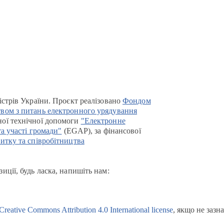
істрів України. Проєкт реалізовано
Фондом
вом з питань електронного урядування
ої технічної допомоги
"Електронне
та участі громади"
(EGAP), за фінансової
итку та співробітництва
иції, будь ласка, напишіть нам:
Creative Commons Attribution 4.0 International license
, якщо не зазн