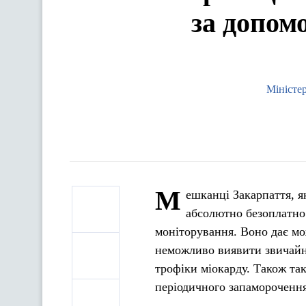
за допом
Міністер
М
ешканці Закарпаття, я
абсолютно безоплатно 
моніторування. Воно дає мо
неможливо виявити звичайн
трофіки міокарду. Також та
періодичного запаморочення