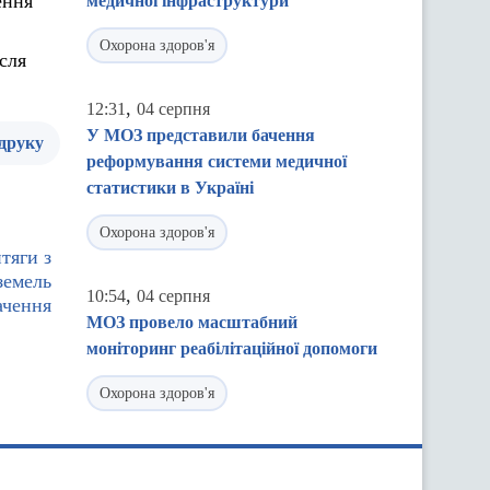
ення
медичної інфраструктури
Охорона здоров'я
сля
,
12:31
04 серпня
У МОЗ представили бачення
 друку
реформування системи медичної
статистики в Україні
Охорона здоров'я
тяги з
земель
,
10:54
04 серпня
ачення
МОЗ провело масштабний
моніторинг реабілітаційної допомоги
Охорона здоров'я