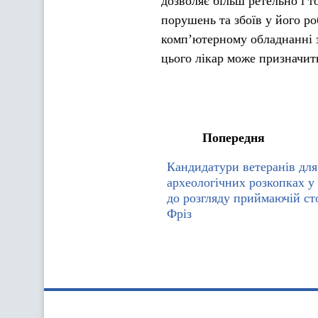
дозволяє більш ретельно і 
порушень та збоїв у його ро
комп’ютерному обладнанні з
цього лікар може призначит
Попередня
Кандидатури ветеранів для 
археологічних розкопках у 
до розгляду приймаючій сто
Фріз