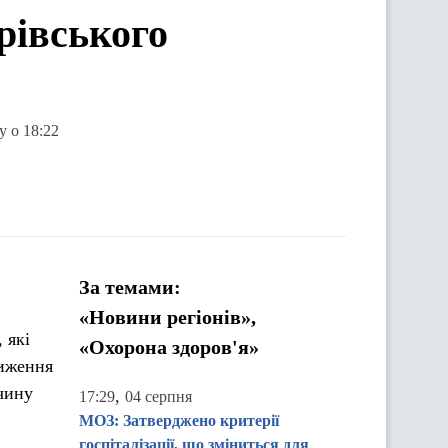
рівського
у о 18:22
За темами:
«Новини регіонів»,
 які
«Охорона здоров'я»
ниження
чину
,
17:29
04 серпня
МОЗ: Затверджено критерії
госпіталізації, що зміниться для