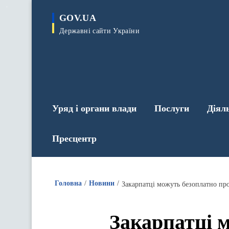
до
основного
GOV.UA
вмісту
Державні сайти України
Уряд і органи влади
Послуги
Діял
Пресцентр
Головна
Новини
Закарпатці можуть безоплатно пр
Закарпатці 