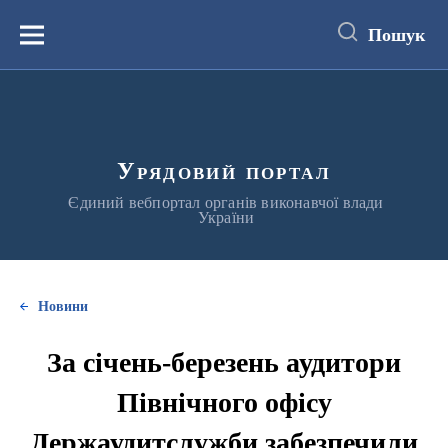
до
основного
Пошук
вмісту
Меню
Урядовий портал
Єдиний вебпортал органів виконавчої влади
України
Новини
За січень-березень аудитори
Північного офісу
Держаудитслужби забезпечили