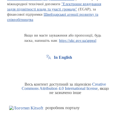
міжнародної технічної допомоги
"Електронне врядування
задля підзвітності влади та участі громади"
(EGAP), за
фінансової підтримки
Швейцарської агенції розвитку та
співробітництва
Якщо ви маєте зауваження або пропозиції, будь
ласка, напишіть нам:
https://ukc.gov.ua/appeal
In English
Весь контент доступний за ліцензією
Creative
Commons Attribution 4.0 International license
, якщо
не зазначено інше
розробник порталу