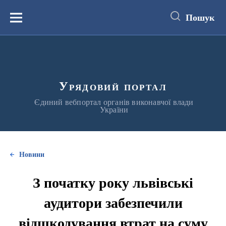
до
основного
Пошук
вмісту
Меню
Урядовий портал
Єдиний вебпортал органів виконавчої влади
України
Новини
З початку року львівські
аудитори забезпечили
відшкодування втрат на суму