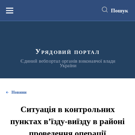
до
основного
Пошук
вмісту
Меню
Урядовий портал
Єдиний вебпортал органів виконавчої влади
України
Новини
Ситуація в контрольних
пунктах в’їзду-виїзду в районі
проведення операції