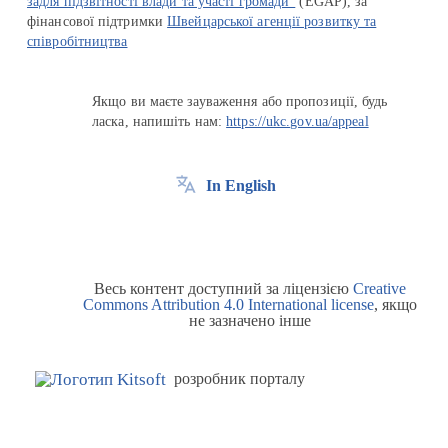
задля підзвітності влади та участі громади"
(EGAP), за
фінансової підтримки
Швейцарської агенції розвитку та
співробітництва
Якщо ви маєте зауваження або пропозиції, будь
ласка, напишіть нам:
https://ukc.gov.ua/appeal
In English
Весь контент доступний за ліцензією
Creative
Commons Attribution 4.0 International license
, якщо
не зазначено інше
розробник порталу