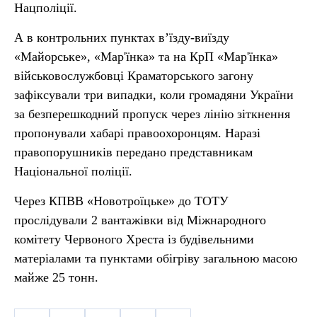
Нацполіції.
А в контрольних пунктах в’їзду-виїзду
«Майорське», «Мар'їнка» та на КрП «Мар'їнка»
військовослужбовці Краматорського загону
зафіксували три випадки, коли громадяни України
за безперешкодний пропуск через лінію зіткнення
пропонували хабарі правоохоронцям. Наразі
правопорушників передано представникам
Національної поліції.
Через КПВВ «Новотроїцьке» до ТОТУ
прослідували 2 вантажівки від Міжнародного
комітету Червоного Хреста із будівельними
матеріалами та пунктами обігріву загальною масою
майже 25 тонн.