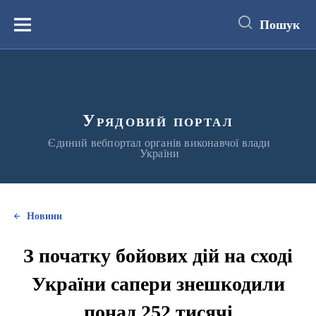
до
основного
Пошук
вмісту
Меню
Урядовий портал
Єдиний вебпортал органів виконавчої влади
України
Новини
З початку бойових дій на сході
України сапери знешкодили
понад 252 тисячі