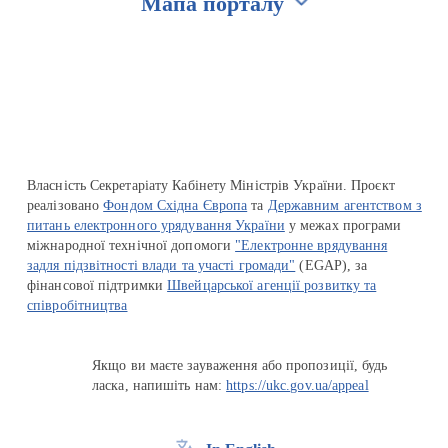
Мапа порталу
Перейти на сайт Ukraine.ua
Власність Секретаріату Кабінету Міністрів України. Проєкт
реалізовано
Фондом Східна Європа
та
Державним агентством з
питань електронного урядування України
у межах програми
міжнародної технічної допомоги
"Електронне врядування
задля підзвітності влади та участі громади"
(EGAP), за
фінансової підтримки
Швейцарської агенції розвитку та
співробітництва
Якщо ви маєте зауваження або пропозиції, будь
ласка, напишіть нам:
https://ukc.gov.ua/appeal