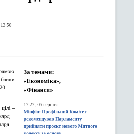
 13:50
грамою
За темами:
 банки
«Економіка»,
020
«Фінанси»
,
17:27
05 серпня
 цілі –
Мінфін: Профільний Комітет
млрд
рекомендував Парламенту
млрд
прийняти проєкт нового Митного
кодексу за основу