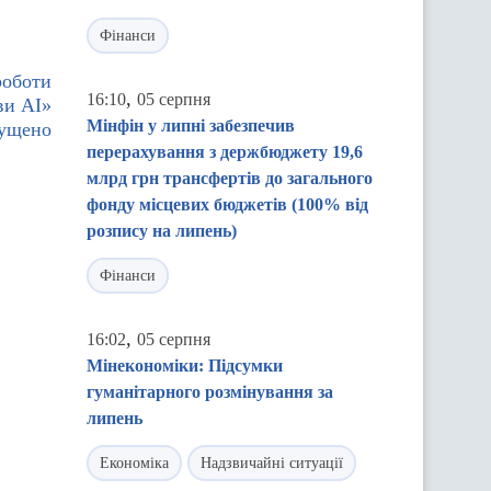
Фінанси
роботи
,
16:10
05 серпня
ви АІ»
Мінфін у липні забезпечив
пущено
перерахування з держбюджету 19,6
млрд грн трансфертів до загального
фонду місцевих бюджетів (100% від
розпису на липень)
Фінанси
,
16:02
05 серпня
Мінекономіки: Підсумки
гуманітарного розмінування за
липень
Економіка
Надзвичайні ситуації