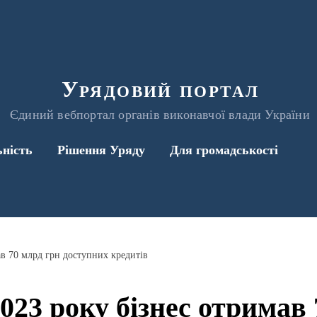
Урядовий портал
Єдиний вебпортал органів виконавчої влади України
ьність
Рішення Уряду
Для громадськості
ав 70 млрд грн доступних кредитів
023 року бізнес отримав