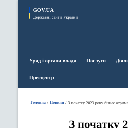
до
основного
GOV.UA
вмісту
Державні сайти України
Уряд і органи влади
Послуги
Діял
Пресцентр
Головна
Новини
З початку 2023 року бізнес отрим
З початку 2