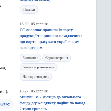
х
Фінанси
,
16:39
05 серпня
ЄС оновлює правила імпорту
продукції тваринного походження:
що варто врахувати українським
експортерам
Економіка
Євроінтеграція
ька,
Земля і агрокомплекс
Нагляд і контроль
,
ис.).
16:27
05 серпня
Мінфін: За 7 місяців до загального
фонду держбюджету надійшло понад
 друку
2 трлн гривень