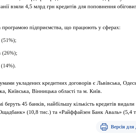
панії взяли 4,5 млрд грн кредитів для поповнення обігови
а програмою підприємства, що працюють у сферах:
 (51%);
а (26%);
 (14%).
сумами укладених кредитних договорів є Львівська, Одес
а, Київська, Вінницька області та м. Київ.
мі беруть 45 банків, найбільшу кількість кредитів видали
Ощадбанк» (10,8 тис.) та «Райффайзен Банк Аваль» (5,4 т
Версія для