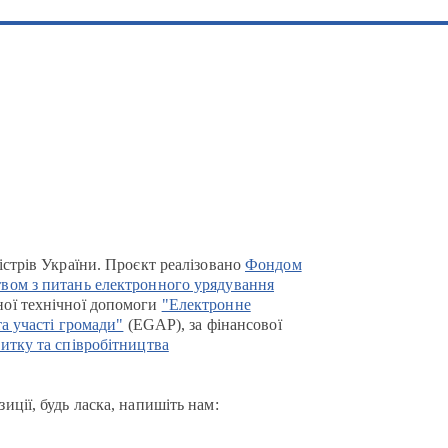
істрів України. Проєкт реалізовано
Фондом
вом з питань електронного урядування
ої технічної допомоги
"Електронне
та участі громади"
(EGAP), за фінансової
итку та співробітництва
иції, будь ласка, напишіть нам: