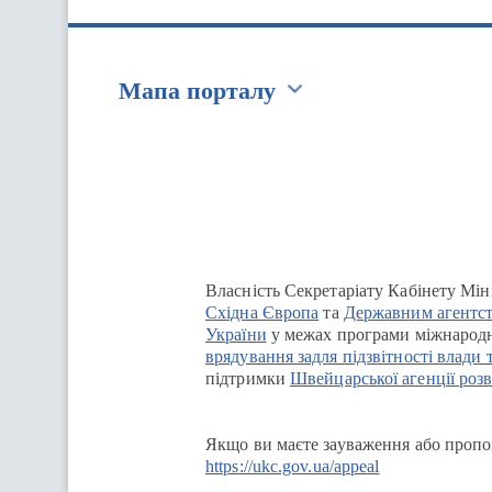
Мапа порталу
Перейти на сайт Ukraine.ua
Власність Секретаріату Кабінету Мін
Східна Європа
та
Державним агентст
України
у межах програми міжнародн
врядування задля підзвітності влади 
підтримки
Швейцарської агенції розв
Якщо ви маєте зауваження або пропоз
https://ukc.gov.ua/appeal