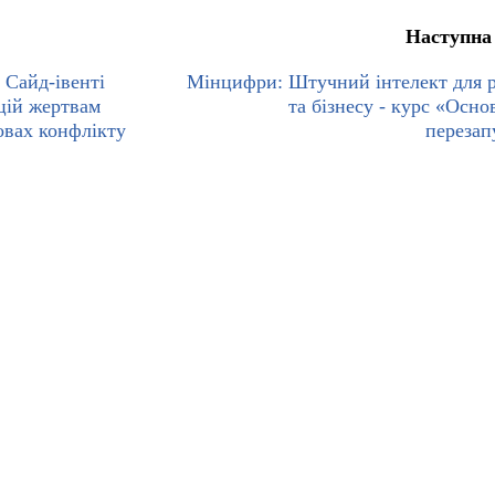
Наступна
 Сайд-івенті
Мінцифри: Штучний інтелект для 
цій жертвам
та бізнесу - курс «Осно
овах конфлікту
переза