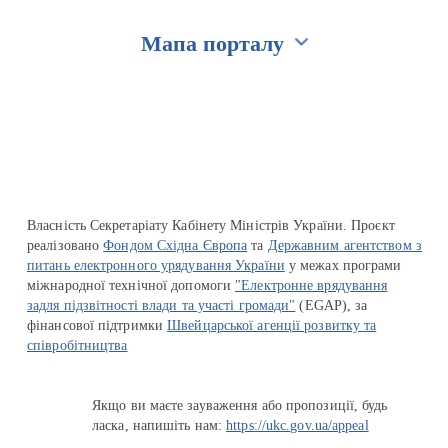
Мапа порталу
Перейти на сайт Ukraine.ua
Власність Секретаріату Кабінету Міністрів України. Проєкт
реалізовано
Фондом Східна Європа
та
Державним агентством з
питань електронного урядування України
у межах програми
міжнародної технічної допомоги
"Електронне врядування
задля підзвітності влади та участі громади"
(EGAP), за
фінансової підтримки
Швейцарської агенції розвитку та
співробітництва
Якщо ви маєте зауваження або пропозиції, будь
ласка, напишіть нам:
https://ukc.gov.ua/appeal