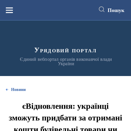
до
основного
Пошук
вмісту
Меню
Урядовий портал
Єдиний вебпортал органів виконавчої влади
України
Новини
єВідновлення: українці
зможуть придбати за отримані
кошти будівельні товари чи