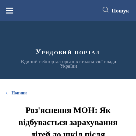
до
основного
Пошук
вмісту
Меню
Урядовий портал
Єдиний вебпортал органів виконавчої влади
України
Новини
Роз'яснення МОН: Як
відбувається зарахування
дітей до шкіл після