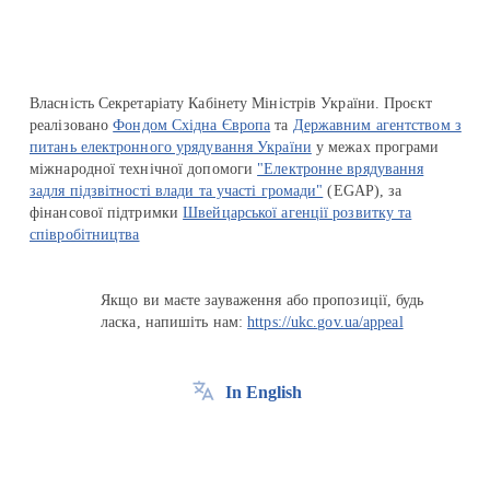
Власність Секретаріату Кабінету Міністрів України. Проєкт
реалізовано
Фондом Східна Європа
та
Державним агентством з
питань електронного урядування України
у межах програми
міжнародної технічної допомоги
"Електронне врядування
задля підзвітності влади та участі громади"
(EGAP), за
фінансової підтримки
Швейцарської агенції розвитку та
співробітництва
Якщо ви маєте зауваження або пропозиції, будь
ласка, напишіть нам:
https://ukc.gov.ua/appeal
In English