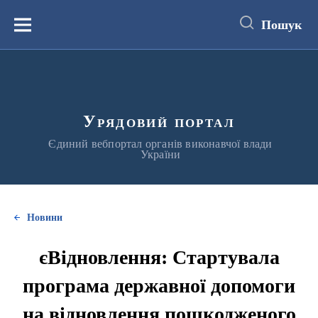
до
основного
Пошук
вмісту
Меню
Урядовий портал
Єдиний вебпортал органів виконавчої влади
України
Новини
єВідновлення: Стартувала
програма державної допомоги
на відновлення пошкодженого