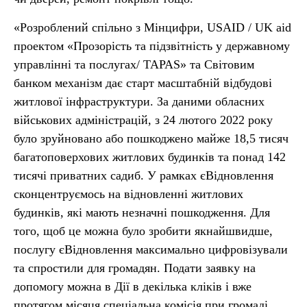
«Розроблений спільно з Мінцифри, USAID / UK aid
проектом «Прозорість та підзвітність у державному
управлінні та послугах/ TAPAS» та Світовим
банком механізм дає старт масштабній відбудові
житлової інфраструктури. За даними обласних
військових адміністрацій, з 24 лютого 2022 року
було зруйновано або пошкоджено майже 18,5 тисяч
багатоповерхових житлових будинків та понад 142
тисячі приватних садиб. У рамках єВідновлення
сконцентруємось на відновленні житлових
будинків, які мають незначні пошкодження. Для
того, щоб це можна було зробити якнайшвидше,
послугу єВідновлення максимально цифровізували
та спростили для громадян. Подати заявку на
допомогу можна в Дії в декілька кліків і вже
протягом місяця спеціальна комісія при громаді