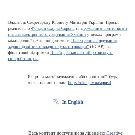
Власність Секретаріату Кабінету Міністрів України. Проєкт
реалізовано
Фондом Східна Європа
та
Державним агентством з
питань електронного урядування України
у межах програми
міжнародної технічної допомоги
"Електронне врядування
задля підзвітності влади та участі громади"
(EGAP), за
фінансової підтримки
Швейцарської агенції розвитку та
співробітництва
Якщо ви маєте зауваження або пропозиції, будь
ласка, напишіть нам:
https://ukc.gov.ua/appeal
In English
Весь контент доступний за ліцензією
Creative