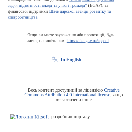
задля підзвітності влади та участі громади"
(EGAP), за
фінансової підтримки
Швейцарської агенції розвитку та
співробітництва
Якщо ви маєте зауваження або пропозиції, будь
ласка, напишіть нам:
https://ukc.gov.ua/appeal
In English
Весь контент доступний за ліцензією
Creative
Commons Attribution 4.0 International license
, якщо
не зазначено інше
розробник порталу