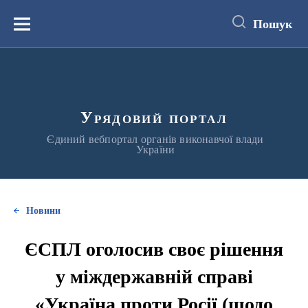
до
основного
Пошук
вмісту
Меню
Урядовий портал
Єдиний вебпортал органів виконавчої влади
України
Новини
ЄСПЛ оголосив своє рішення
у міждержавній справі
«Україна проти Росії (щодо