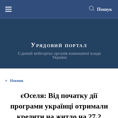
до
основного
Пошук
вмісту
Меню
Урядовий портал
Єдиний вебпортал органів виконавчої влади
України
Новини
єОселя: Від початку дії
програми українці отримали
кредити на житло на 27,2