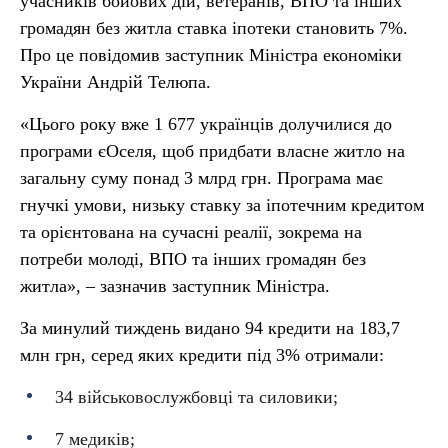
учасників бойових дій, ветеранів, ВПО та інших
громадян без житла ставка іпотеки становить 7%.
Про це повідомив заступник Міністра економіки
України Андрій Телюпа.
«Цього року вже 1 677 українців долучилися до
програми єОселя, щоб придбати власне житло на
загальну суму понад 3 млрд грн. Програма має
гнучкі умови, низьку ставку за іпотечним кредитом
та орієнтована на сучасні реалії, зокрема на
потреби молоді, ВПО та інших громадян без
житла», – зазначив заступник Міністра.
За минулий тиждень видано 94 кредити на 183,7
млн грн, серед яких кредити під 3% отримали:
34 військовослужбовці та силовики;
7 медиків;