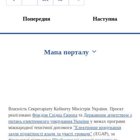
Попередня
Наступна
Мапа порталу
Перейти на сайт Ukraine.ua
Власність Секретаріату Кабінету Міністрів України. Проєкт
реалізовано
Фондом Східна Європа
та
Державним агентством з
питань електронного урядування України
у межах програми
міжнародної технічної допомоги
"Електронне врядування
задля підзвітності влади та участі громади"
(EGAP), за