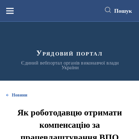
до
основного
Пошук
вмісту
Меню
Урядовий портал
Єдиний вебпортал органів виконавчої влади
України
Новини
Як роботодавцю отримати
компенсацію за
працевлаштування ВПО