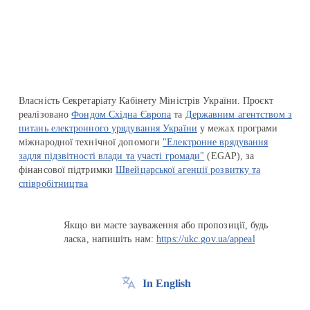
Перейти на сайт Ukraine.ua
Власність Секретаріату Кабінету Міністрів України. Проєкт
реалізовано
Фондом Східна Європа
та
Державним агентством з
питань електронного урядування України
у межах програми
міжнародної технічної допомоги
"Електронне врядування
задля підзвітності влади та участі громади"
(EGAP), за
фінансової підтримки
Швейцарської агенції розвитку та
співробітництва
Якщо ви маєте зауваження або пропозиції, будь
ласка, напишіть нам:
https://ukc.gov.ua/appeal
In English