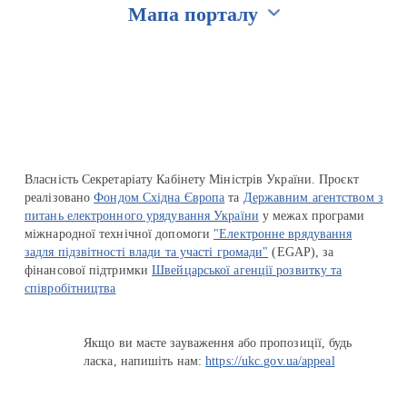
Мапа порталу
Перейти на сайт Ukraine.ua
Власність Секретаріату Кабінету Міністрів України. Проєкт
реалізовано
Фондом Східна Європа
та
Державним агентством з
питань електронного урядування України
у межах програми
міжнародної технічної допомоги
"Електронне врядування
задля підзвітності влади та участі громади"
(EGAP), за
фінансової підтримки
Швейцарської агенції розвитку та
співробітництва
Якщо ви маєте зауваження або пропозиції, будь
ласка, напишіть нам:
https://ukc.gov.ua/appeal