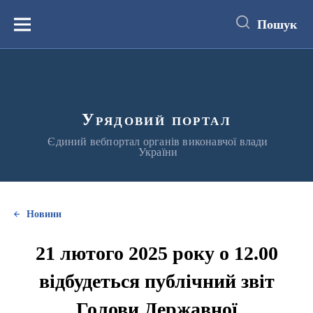
до
основного
Пошук
вмісту
Меню
Урядовий портал
Єдиний вебпортал органів виконавчої влади
України
Новини
21 лютого 2025 року о 12.00
відбудеться публічний звіт
Голови Державної