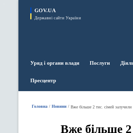
до
основного
GOV.UA
вмісту
Державні сайти України
Уряд і органи влади
Послуги
Діял
Пресцентр
Головна
Новини
Вже більше 2 тис. сімей залучили
Вже більше 2