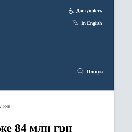
Доступність
In English
Пошук
у році
же 84 млн грн