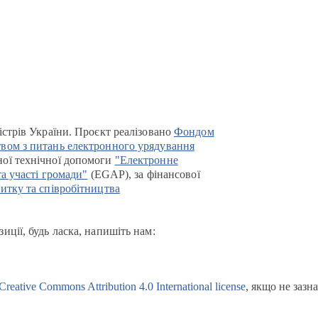
істрів України. Проєкт реалізовано
Фондом
вом з питань електронного урядування
ої технічної допомоги
"Електронне
та участі громади"
(EGAP), за фінансової
итку та співробітництва
иції, будь ласка, напишіть нам:
Creative Commons Attribution 4.0 International license
, якщо не зазн