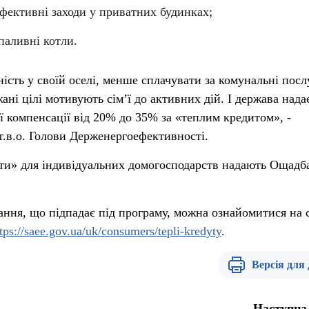
ефективні заходи у приватних будинках;
паливні котли.
сть у своїй оселі, менше сплачувати за комунальні посл
жані цілі мотивують сім’ї до активних дій. І держава нада
ї компенсації від 20% до 35% за «теплим кредитом», -
т.в.о. Голови Держенергоефективності.
ти» для індивідуальних домогосподарств надають Ощадб
ання, що підпадає під програму, можна ознайомитися на 
tps://saee.gov.ua/uk/consumers/tepli-kredyty
.
Версія для
Наступна