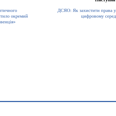
птичного
ДСЯО: Як захистити права у
стило окремий
цифровому сере
бвенція»