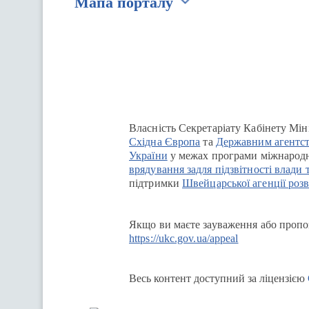
Мапа порталу
Перейти на сайт Ukraine.ua
Власність Секретаріату Кабінету Мін
Східна Європа
та
Державним агентст
України
у межах програми міжнародн
врядування задля підзвітності влади 
підтримки
Швейцарської агенції розв
Якщо ви маєте зауваження або пропоз
https://ukc.gov.ua/appeal
Весь контент доступний за ліцензією