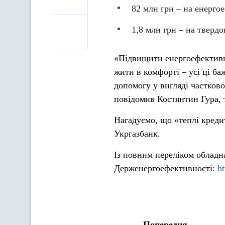
82 млн грн – на енерго
1,8 млн грн – на твердо
«Підвищити енергоефективні
жити в комфорті – усі ці ба
допомогу у вигляді частково
повідомив Костянтин Гура, 
Нагадуємо, що «теплі креди
Укргазбанк.
Із повним переліком обладн
Держенергоефективності:
ht
Попередня