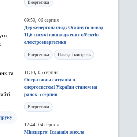
Енергетика
,
09:59
06 серпня
Держенергонагляд: Оглянуто понад
11,6 тисячі пошкоджених об’єктів
уги,
електроенергетики
є
Енергетика
Нагляд і контроль
,
11:10
05 серпня
анк та
Оперативна ситуація в
енергосистемі України станом на
сайті
ранок 5 серпня
Енергетика
 друку
,
12:44
04 серпня
Міненерго: Ісландія внесла