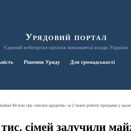
Урядовий портал
Єдиний вебпортал органів виконавчої влади України
ьність
Рішення Уряду
Для громадськості
 майже 84 млн грн «теплих кредитів» за 2 тижні роботи програми у цьом
 тис. сімей залучили май