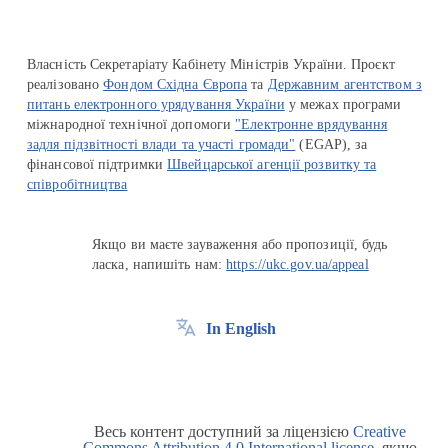
Власність Секретаріату Кабінету Міністрів України. Проєкт
реалізовано
Фондом Східна Європа
та
Державним агентством з
питань електронного урядування України
у межах програми
міжнародної технічної допомоги
"Електронне врядування
задля підзвітності влади та участі громади"
(EGAP), за
фінансової підтримки
Швейцарської агенції розвитку та
співробітництва
Якщо ви маєте зауваження або пропозиції, будь
ласка, напишіть нам:
https://ukc.gov.ua/appeal
In English
Весь контент доступний за ліцензією
Creative
Commons Attribution 4.0 International license
, якщо