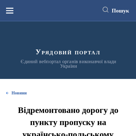
до
основного
Пошук
вмісту
Меню
Урядовий портал
Єдиний вебпортал органів виконавчої влади
України
Новини
Відремонтовано дорогу до
пункту пропуску на
українсько-польському