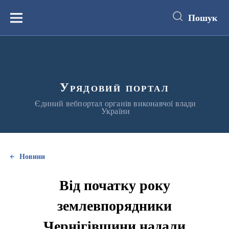
до
основного
Пошук
вмісту
Меню
Урядовий портал
Єдиний вебпортал органів виконавчої влади
України
Новини
Від початку року
землевпорядники
Чернігівщини надали