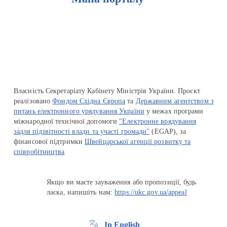
Перейти на сайт Ukraine.ua
Власність Секретаріату Кабінету Міністрів України. Проєкт
реалізовано
Фондом Східна Європа
та
Державним агентством з
питань електронного урядування України
у межах програми
міжнародної технічної допомоги
"Електронне врядування
задля підзвітності влади та участі громади"
(EGAP), за
фінансової підтримки
Швейцарської агенції розвитку та
співробітництва
Якщо ви маєте зауваження або пропозиції, будь
ласка, напишіть нам:
https://ukc.gov.ua/appeal
In English