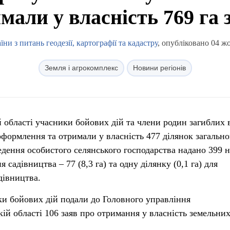
мали у власність 769 га 
и з питань геодезії, картографії та кадастру
, опубліковано 04 ж
Земля і агрокомплекс
Новини регіонів
й області учасники бойових дій та члени родин загиблих 
формлення та отримали у власність 477 ділянок загальн
едення особистого селянського господарства надано 399 н
 садівництва – 77 (8,3 га) та одну ділянку (0,1 га) для
дівництва.
ки бойових дій подали до Головного управління
ій області 106 заяв про отримання у власність земельни