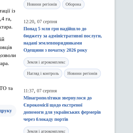
Новини регіонів
Оборона
ації із
4 га,
,
12:20
07 серпня
ктара.
Понад 5 млн грн надійшло до
бюджету за адміністративні послуги,
ій
надані землевпорядниками
бовців
Одещини з початку 2026 року
дозволи
Земля і агрокомплекс
ара.
Нагляд і контроль
Новини регіонів
ТО та
,
11:37
07 серпня
Мінагрополітики звернулося до
Єврокомісії щодо екстреної
 друку
допомоги для українських фермерів
через блокаду портів
Земля і агрокомплекс