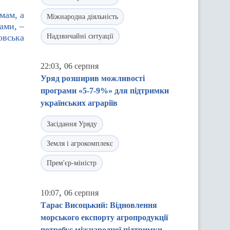
мам, а
Міжнародна діяльність
ами, –
овська
Надзвичайні ситуації
,
22:03
06 серпня
Уряд розширив можливості
програми «5-7-9%» для підтримки
українських аграріїв
Засідання Уряду
Земля і агрокомплекс
Прем'єр-міністр
,
10:07
06 серпня
Тарас Висоцький: Відновлення
морського експорту агропродукції
потребує міжнародної підтримки