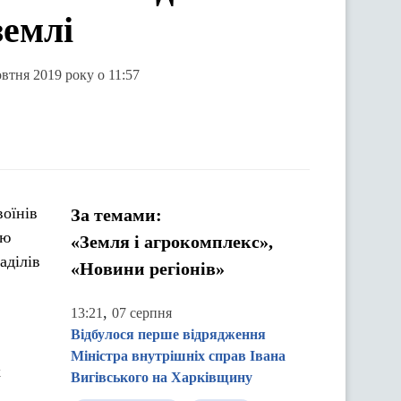
землі
овтня 2019 року о 11:57
воїнів
За темами:
ою
«Земля і агрокомплекс»,
аділів
«Новини регіонів»
,
13:21
07 серпня
Відбулося перше відрядження
Міністра внутрішніх справ Івана
х
Вигівського на Харківщину