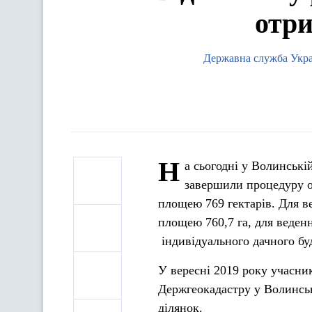
отри
Державна служба Україн
Н
а сьогодні у Волинські
завершили процедуру о
площею 769 гектарів. Для в
площею 760,7 га, для ведення
індивідуального дачного бу
У вересні 2019 року учасни
Держгеокадастру у Волинськ
ділянок.