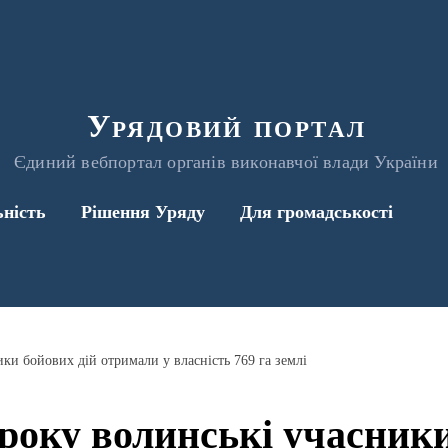
Урядовий портал
Єдиний вебпортал органів виконавчої влади України
ьність
Рішення Уряду
Для громадськості
ики бойових дій отримали у власність 769 га землі
 року волинські учасники