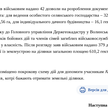
яв військовим надано 42 дозволи на розроблення документ
а: для ведення особистого селянського господарства – 32,
,56 га, для індивідуального дачного будівництва – 16,1 ге
оку до Головного управління Держгеокадастру у Волинськ
ків бойових дій та членів сімей загиблих військовослуж
 у власність. Після розгляду заяв військовим надано 379 
ї із землеустрою на ділянки загальною площею 610,2 гект
зміщено покрокову схему дій для допомоги учасникам А
в, котрі бажають отримати земельні ділянки.
Версія для
Наступна