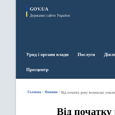
до
основного
GOV.UA
вмісту
Державні сайти України
Уряд і органи влади
Послуги
Діял
Пресцентр
Головна
Новини
Від початку року волинські учасн
Від початку