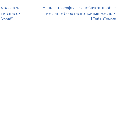
 молока та
Наша філософія – запобігати пробле
і в список
не лише боротися з їхніми наслідк
 Аравії
Юлія Сокол