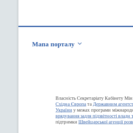
Мапа порталу
Перейти на сайт Ukraine.ua
Власність Секретаріату Кабінету Мін
Східна Європа
та
Державним агентст
України
у межах програми міжнародн
врядування задля підзвітності влади 
підтримки
Швейцарської агенції розв