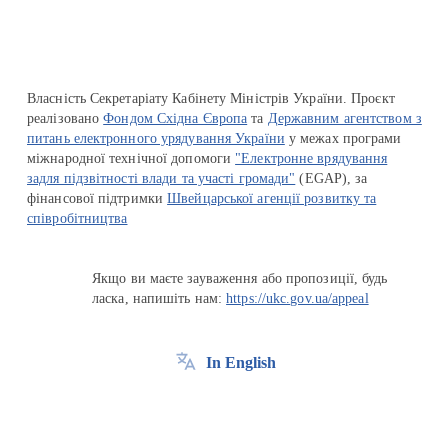
Власність Секретаріату Кабінету Міністрів України. Проєкт
реалізовано
Фондом Східна Європа
та
Державним агентством з
питань електронного урядування України
у межах програми
міжнародної технічної допомоги
"Електронне врядування
задля підзвітності влади та участі громади"
(EGAP), за
фінансової підтримки
Швейцарської агенції розвитку та
співробітництва
Якщо ви маєте зауваження або пропозиції, будь
ласка, напишіть нам:
https://ukc.gov.ua/appeal
In English