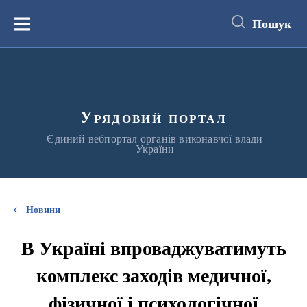
до
основного
Пошук
вмісту
Меню
Урядовий портал
Єдиний вебпортал органів виконавчої влади
України
Новини
В Україні впроваджуватимуть
комплекс заходів медичної,
фізичної і психологічної