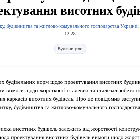
ектування висотних буді
ку, будівництва та житлово-комунального господарства України
,
12:28
Будівництво
их будівельних норм щодо проектування висотних будинк
и вимоги щодо жорсткості сталевих та сталезалізобетон
ня каркасів висотних будівель. Про це повідомив заступ
витку, будівництва та житлово-комунального господарств
езпека висотних будівель залежить від жорсткості констру
одо проектування висотних будівель вимоги щодо жорст