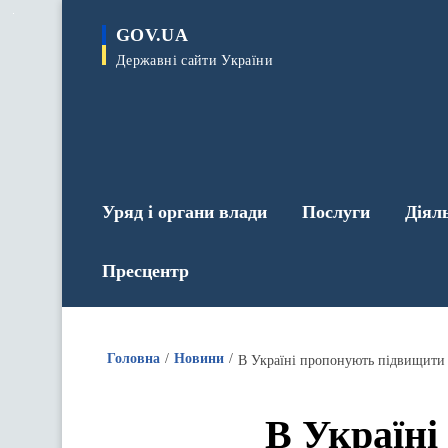
до
основного
GOV.UA
вмісту
Державні сайти України
Уряд і органи влади
Послуги
Діял
Пресцентр
Головна
Новини
В Україні пропонують підвищити 
В Україні