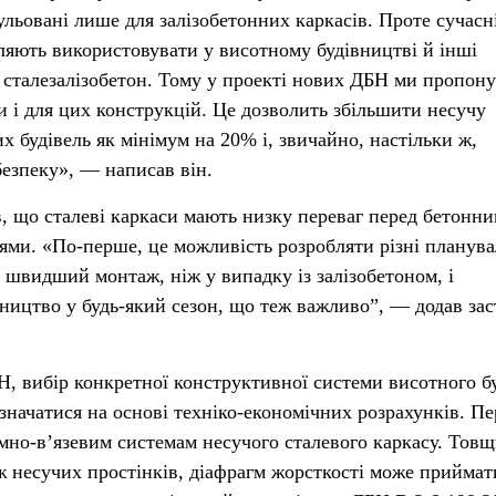
льовані лише для залізобетонних каркасів. Проте сучасн
оляють використовувати у висотному будівництві й інші
та сталезалізобетон. Тому у проекті нових ДБН ми пропон
и і для цих конструкцій. Це дозволить збільшити несучу
 будівель як мінімум на 20% і, звичайно, настільки ж,
безпеку», — написав він.
, що сталеві каркаси мають низку переваг перед бетонни
ями. «По-перше, це можливість розробляти різні планува
і швидший монтаж, ніж у випадку із залізобетоном, і
ництво у будь-який сезон, що теж важливо”, — додав за
Н, вибір конкретної конструктивної системи висотного б
значатися на основі техніко-економічних розрахунків. Пе
амно-в’язевим системам несучого сталевого каркасу. Тов
ож несучих простінків, діафрагм жорсткості може приймат