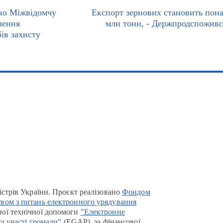
но Міжвідомчу
Експорт зернових становить пона
лення
млн тонн, - Держпродспожив
бів захисту
істрів України. Проєкт реалізовано
Фондом
вом з питань електронного урядування
ої технічної допомоги
"Електронне
та участі громади"
(EGAP), за фінансової