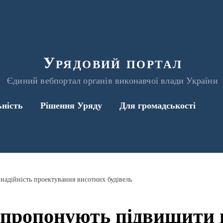
Урядовий портал
Єдиний вебпортал органів виконавчої влади України
ьність
Рішення Уряду
Для громадськості
надійність проектування висотних будівель
 пропонують підвищити 