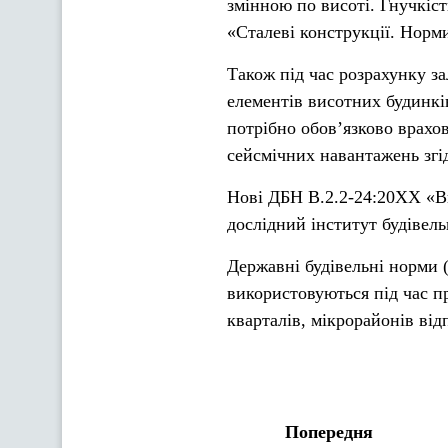
змінною по висоті. Гнучкіст
«Сталеві конструкції. Норм
Також під час розрахунку з
елементів висотних будинків 
потрібно обов’язково врахо
сейсмічних навантажень згі
Нові ДБН В.2.2-24:20ХХ «В
дослідний інститут будівел
Державні будівельні норми (
використовуються під час п
кварталів, мікрорайонів від
Попередня