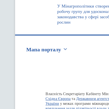
У Мінагрополітики створе
робочу групу для удоскона
законодавства у сфері засо
рослин
Мапа порталу
Перейти на сайт Ukraine.ua
Власність Секретаріату Кабінету Мін
Східна Європа
та
Державним агентст
України
у межах програми міжнародн
врядування задля підзвітності влади 