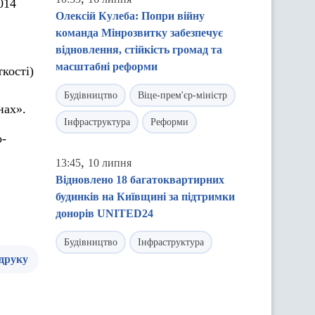
014
Олексій Кулеба: Попри війну
команда Мінрозвитку забезпечує
відновлення, стійкість громад та
масштабні реформи
ткості)
Будівництво
Віце-прем'єр-міністр
нах».
Інфраструктура
Реформи
о-
,
13:45
10 липня
Відновлено 18 багатоквартирних
будинків на Київщині за підтримки
донорів UNITED24
Будівництво
Інфраструктура
 друку