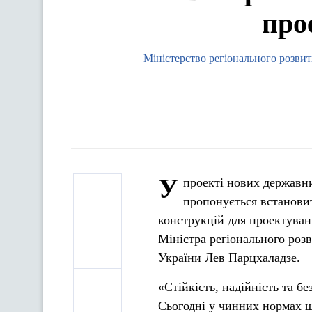
про
Міністерство регіонального розвит
У
проекті нових державн
пропонується встановит
конструкцій для проектуван
Міністра регіонального роз
України Лев Парцхаладзе.
«Стійкість, надійність та б
Сьогодні у чинних нормах щ