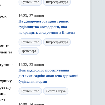
Будівництво
Інфраструктура
і
,
16:23
27 липня
уємо
На Дніпропетровщині триває
будівництво автодороги, яка
покращить сполучення з Києвом
Будівництво
Інфраструктура
ми та
Транспорт
льні та
,
ступник
14:32
23 липня
Нові підходи до проєктування
дитячих садків: оновлено державні
удинку
будівельні норми
ревагу
Будівництво
Освіта і наука
щина
ися
,
10:55
16 липня