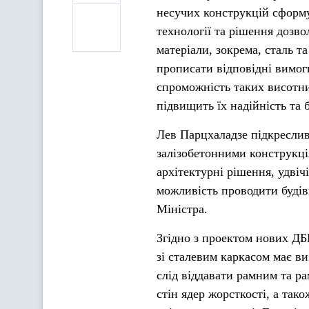
несучих конструкцій сформу
технології та рішення дозв
матеріали, зокрема, сталь 
прописати відповідні вимог
спроможність таких висотних
підвищить їх надійність та 
Лев Парцхаладзе підкреслив
залізобетонними конструкці
архітектурні рішення, удвіч
можливість проводити будів
Міністра.
Згідно з проектом нових ДБ
зі сталевим каркасом має ви
слід віддавати рамним та р
стін ядер жорсткості, а так