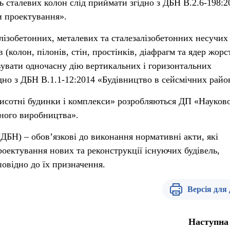
ь сталевих колон слід приймати згідно з ДБН В.2.6-198:2
и проектування».
алізобетонних, металевих та сталезалізобетонних несучих
(колон, пілонів, стін, простінків, діафрагм та ядер жорс
вувати одночасну дію вертикальних і горизонтальних
дно з ДБН В.1.1-12:2014 «Будівництво в сейсмічних райо
исотні будинки і комплекси» розробляються ДП «Науков
ьного виробництва».
ДБН) – обов’язкові до виконання нормативні акти, які
роектування нових та реконструкції існуючих будівель,
повідно до їх призначення.
Версія для
Наступна