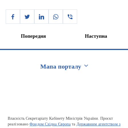
Попередня
Наступна
Мапа порталу
Перейти на сайт Ukraine.ua
Власність Секретаріату Кабінету Міністрів України. Проєкт
реалізовано
Фондом Східна Європа
та
Державним агентством з