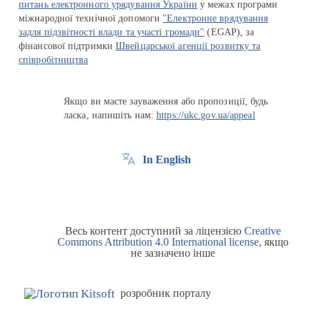
питань електронного урядування України
у межах програми
міжнародної технічної допомоги
"Електронне врядування
задля підзвітності влади та участі громади"
(EGAP), за
фінансової підтримки
Швейцарської агенції розвитку та
співробітництва
Якщо ви маєте зауваження або пропозиції, будь
ласка, напишіть нам:
https://ukc.gov.ua/appeal
In English
Весь контент доступний за ліцензією
Creative
Commons Attribution 4.0 International license
, якщо
не зазначено інше
розробник порталу