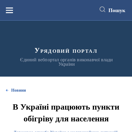
до
основного
Пошук
вмісту
Меню
Урядовий портал
Єдиний вебпортал органів виконавчої влади
України
Новини
В Україні працюють пункти
обігріву для населення