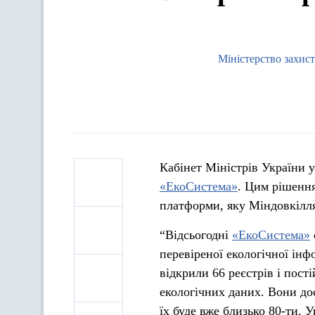
Міністерство захист
Кабінет Міністрів України 
«ЕкоСистема»
. Цим рішення
платформи, яку Міндовкілля
“Відсьогодні
«ЕкоСистема»
перевіреної екологічної інф
відкрили 66 реєстрів і пос
екологічних даних. Вони до
їх буде вже близько 80-ти. 