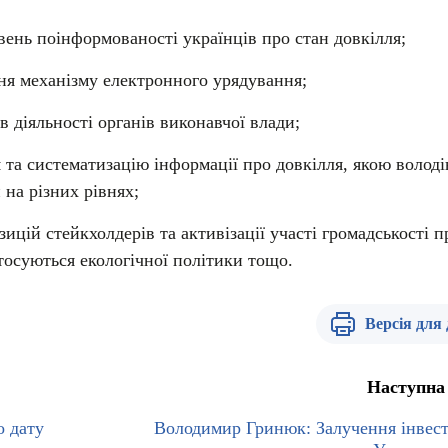
вень поінформованості українців про стан довкілля;
я механізму електронного урядування;
в діяльності органів виконавчої влади;
 та систематизацію інформації про довкілля, якою волод
 на різних рівнях;
ицій стейкхолдерів та активізації участі громадськості п
стосуються екологічної політики тощо.
Версія для
Наступна
о дату
Володимир Гринюк: Залучення інвест