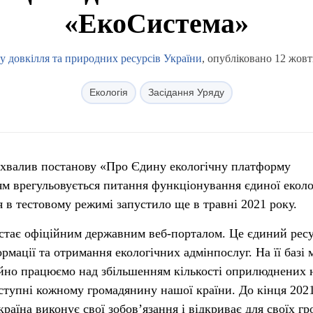
«ЕкоСистема»
у довкілля та природних ресурсів України
, опубліковано 12 жовт
Екологія
Засідання Уряду
ухвалив постанову «Про Єдину екологічну платформу
м врегульовується питання функціонування єдиної еколо
 в тестовому режимі запустило ще в травні 2021 року.
стає офіційним державним веб-порталом. Це єдиний рес
ормації та отримання екологічних адмінпослуг. На її базі 
тійно працюємо над збільшенням кількості оприлюднених 
ступні кожному громадянину нашої країни. До кінця 202
Україна виконує свої зобов’язання і відкриває для своїх г