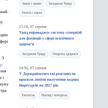
Закон і право
Засідання Уряду
ький.
Освіта і наука
ну
,
15:19
07 серпня
Уряд впроваджує систему супервізії
одію
для фахівців у сфері психічного
фері
здоров’я
Засідання Уряду
Охорона здоров'я
, 3
о-
,
14:56
07 серпня
ння
У Держрибагентстві розглянули
 і
проєкти лімітів вилучення водних
шуку
біоресурсів на 2027 рік
стра
Екологія
Нагляд і контроль