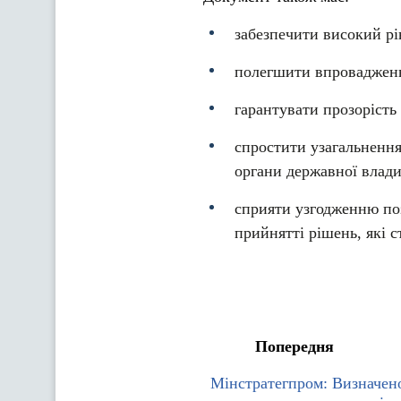
забезпечити високий рі
полегшити впровадженн
гарантувати прозорість 
спростити узагальнення
органи державної влади
сприяти узгодженню поз
прийнятті рішень, які 
Попередня
Мінстратегпром: Визначен