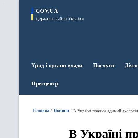
до
основного
GOV.UA
вмісту
Державні сайти України
Уряд і органи влади
Послуги
Діял
Пресцентр
Головна
Новини
В Україні працює єдиний екологі
В Україні п