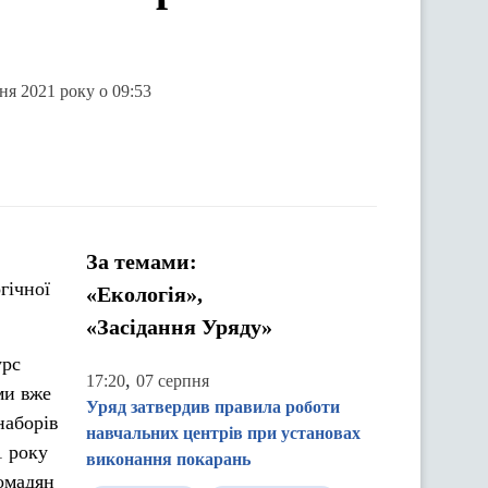
ня 2021 року о 09:53
За темами:
гічної
«Екологія»,
«Засідання Уряду»
урс
,
17:20
07 серпня
ми вже
Уряд затвердив правила роботи
наборів
навчальних центрів при установах
1 року
виконання покарань
ромадян