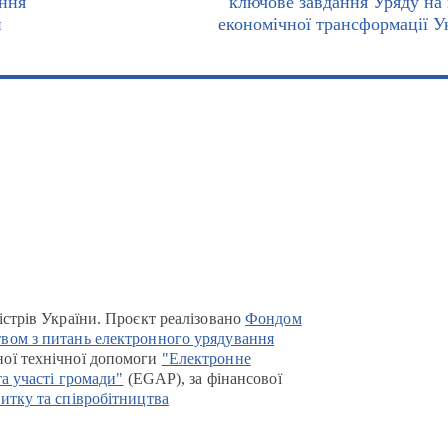
ання
ключове завдання Уряду на
и
економічної трансформації У
істрів України. Проєкт реалізовано
Фондом
вом з питань електронного урядування
ої технічної допомоги
"Електронне
та участі громади"
(EGAP), за фінансової
итку та співробітництва