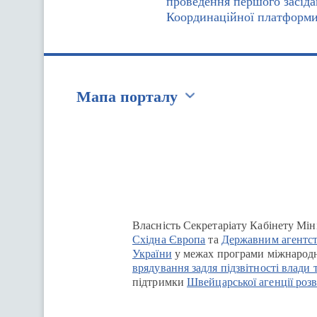
проведення першого засід
Координаційної платформ
Мапа порталу
Перейти на сайт Ukraine.ua
Власність Секретаріату Кабінету Мін
Східна Європа
та
Державним агентст
України
у межах програми міжнародн
врядування задля підзвітності влади 
підтримки
Швейцарської агенції розв