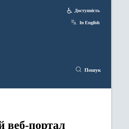
Доступність
In English
Пошук
й веб-портал