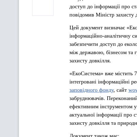
доступ до інформації про с
повідомив Міністр захисту 
Цей документ визначає «Ек
інформаційно-аналітичну си
забезпечити доступ до еколо
між державою, бізнесом та 
захисту довкілля.
«ЕкоСистема» вже містить 
інтегровані інформаційні р
заповідного фонду
, сайт
wow
забруднювачів. Переконаний
ефективним інструментом у
актуальної інформації про с
захисту довкілля та природ
Документ також має: