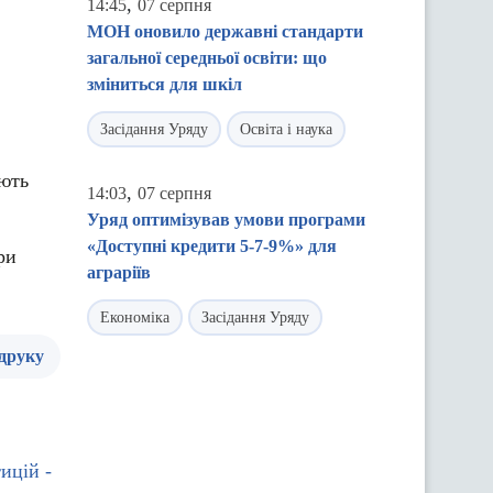
,
14:45
07 серпня
МОН оновило державні стандарти
загальної середньої освіти: що
зміниться для шкіл
Засідання Уряду
Освіта і наука
іють
,
14:03
07 серпня
Уряд оптимізував умови програми
«Доступні кредити 5-7-9%» для
ри
аграріїв
Економіка
Засідання Уряду
 друку
ицій -