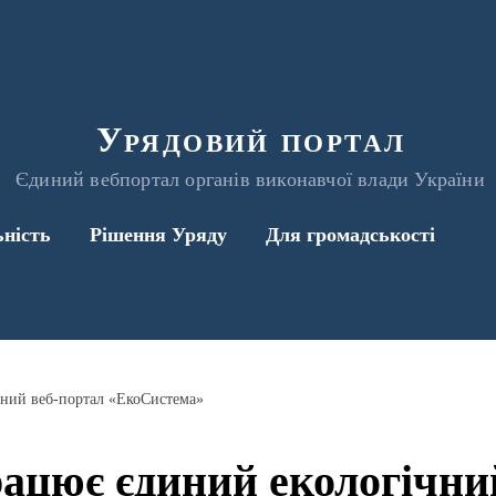
Урядовий портал
Єдиний вебпортал органів виконавчої влади України
ьність
Рішення Уряду
Для громадськості
чний веб-портал «ЕкоСистема»
рацює єдиний екологічни