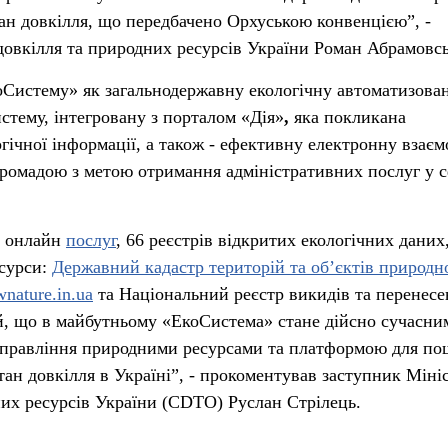
тан довкілля, що передбачено Орхуською конвенцією”, -
довкілля та природних ресурсів України Роман Абрамовс
оСистему» як загальнодержавну екологічну автоматизова
стему, інтегровану з порталом «Дія»
,
яка покликана
гічної інформації, а також - ефективну електронну взаєм
громадою з метою отримання адміністративних послуг у с
7 онлайн
послуг
, 66 реєстрів відкритих екологічних даних
есурси:
Державний кадастр територій та об’єктів природн
nature.in.ua
та Національний реєстр викидів та перенесе
, що в майбутньому «ЕкоСистема» стане дійсно сучасним
правління природними ресурсами та платформою для по
тан довкілля в Україні”, - прокоментував заступник Міні
них ресурсів України (CDTO) Руслан Стрілець.