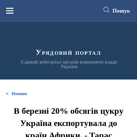
до
основного
Пошук
вмісту
Меню
Урядовий портал
Єдиний вебпортал органів виконавчої влади
України
Новини
В березні 20% обсягів цукру
Україна експортувала до
країн Африки, - Тарас