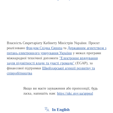
Перейти на сайт Ukraine.ua
Власність Секретаріату Кабінету Міністрів України. Проєкт
реалізовано
Фондом Східна Європа
та
Державним агентством з
питань електронного урядування України
у межах програми
міжнародної технічної допомоги
"Електронне врядування
задля підзвітності влади та участі громади"
(EGAP), за
фінансової підтримки
Швейцарської агенції розвитку та
співробітництва
Якщо ви маєте зауваження або пропозиції, будь
ласка, напишіть нам:
https://ukc.gov.ua/appeal
In English