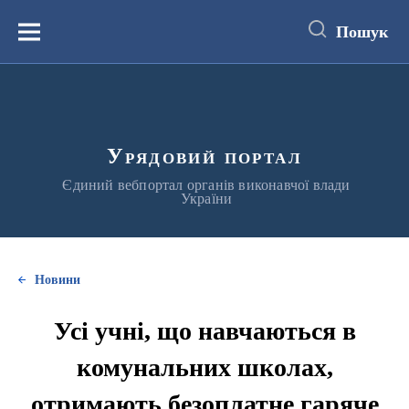
до
основного
Пошук
вмісту
Меню
Урядовий портал
Єдиний вебпортал органів виконавчої влади
України
Новини
Усі учні, що навчаються в
комунальних школах,
отримають безоплатне гаряче