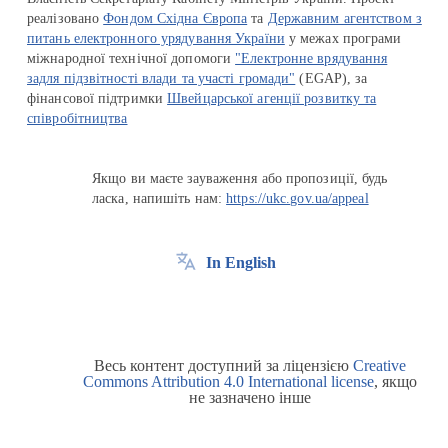
реалізовано
Фондом Східна Європа
та
Державним агентством з
питань електронного урядування України
у межах програми
міжнародної технічної допомоги
"Електронне врядування
задля підзвітності влади та участі громади"
(EGAP), за
фінансової підтримки
Швейцарської агенції розвитку та
співробітництва
Якщо ви маєте зауваження або пропозиції, будь
ласка, напишіть нам:
https://ukc.gov.ua/appeal
In English
Весь контент доступний за ліцензією
Creative
Commons Attribution 4.0 International license
, якщо
не зазначено інше