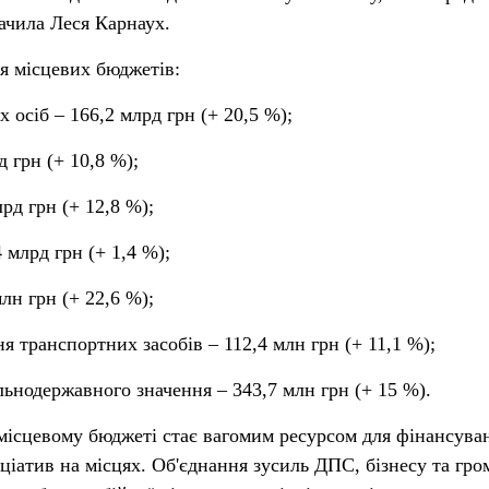
начила Леся Карнаух.
я місцевих бюджетів:
 осіб – 166,2 млрд грн (+ 20,5 %);
д грн (+ 10,8 %);
рд грн (+ 12,8 %);
 млрд грн (+ 1,4 %);
лн грн (+ 22,6 %);
ня транспортних засобів – 112,4 млн грн (+ 11,1 %);
альнодержавного значення – 343,7 млн грн (+ 15 %).
місцевому бюджеті стає вагомим ресурсом для фінансува
ціатив на місцях. Об'єднання зусиль ДПС, бізнесу та гро