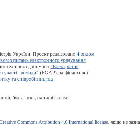
істрів України. Проєкт реалізовано
Фондом
вом з питань електронного урядування
ої технічної допомоги
"Електронне
та участі громади"
(EGAP), за фінансової
итку та співробітництва
иції, будь ласка, напишіть нам:
Creative Commons Attribution 4.0 International license
, якщо не зазн