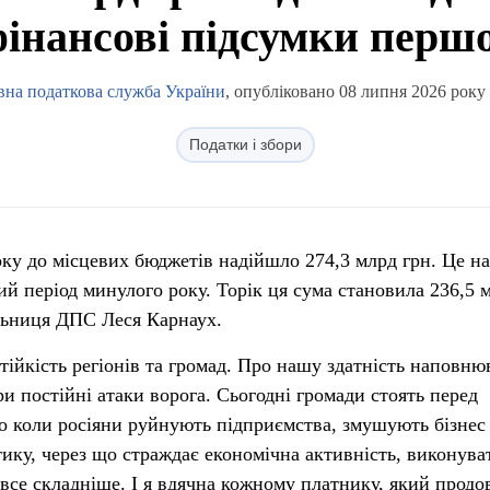
фінансові підсумки першо
на податкова служба України
, опубліковано 08 липня 2026 року 
Податки і збори
оку до місцевих бюджетів надійшло 274,3 млрд грн. Це н
ний період минулого року. Торік ця сума становила 236,5 
льниця ДПС Леся Карнаух.
стійкість регіонів та громад. Про нашу здатність наповню
и постійні атаки ворога. Сьогодні громади стоять перед
о коли росіяни руйнують підприємства, змушують бізнес
ику, через що страждає економічна активність, виконува
 все складніше. І я вдячна кожному платнику, який продо