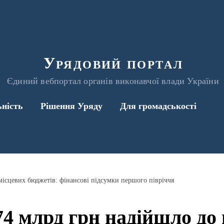
Урядовий портал
Єдиний вебпортал органів виконавчої влади України
ьність
Рішення Уряду
Для громадськості
місцевих бюджетів: фінансові підсумки першого півріччя
4 млрд грн надійшло до