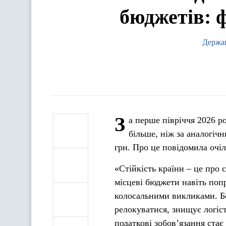
бюджетів: 
Держав
З
а перше півріччя 2026 р
більше, ніж за аналогіч
грн. Про це повідомила очі
«Стійкість країни – це про 
місцеві бюджети навіть попр
колосальними викликами. Б
релокуватися, знищує логіст
податкові зобовʼязання стає