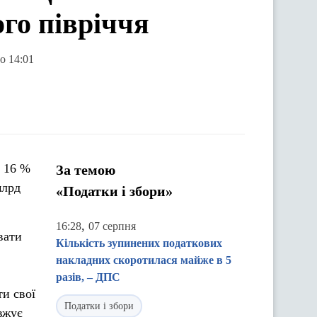
го півріччя
о 14:01
а 16 %
За темою
млрд
«Податки і збори»
,
16:28
07 серпня
вати
Кількість зупинених податкових
накладних скоротилася майже в 5
разів, – ДПС
ти свої
Податки і збори
вжує