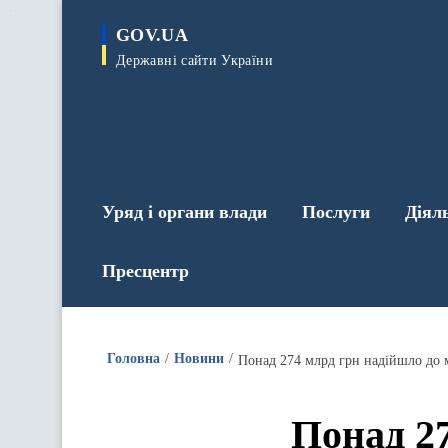
до
основного
GOV.UA
вмісту
Державні сайти України
Уряд і органи влади
Послуги
Діял
Пресцентр
Головна
Новини
Понад 274 млрд грн надійшло до 
Понад 27