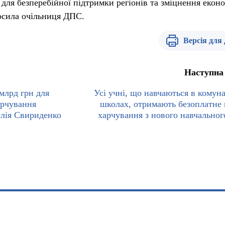
для безперебійної підтримки регіонів та зміцнення екон
лосила очільниця ДПС.
Версія для
Наступна
млрд грн для
Усі учні, що навчаються в комун
арчування
школах, отримають безоплатне 
Юлія Свириденко
харчування з нового навчальног