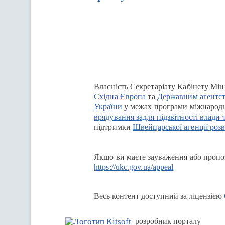
Перейти на сайт Ukraine.ua
Власність Секретаріату Кабінету Мін
Східна Європа
та
Державним агентст
України
у межах програми міжнародн
врядування задля підзвітності влади 
підтримки
Швейцарської агенції розв
Якщо ви маєте зауваження або пропоз
https://ukc.gov.ua/appeal
Весь контент доступний за ліцензією
розробник порталу