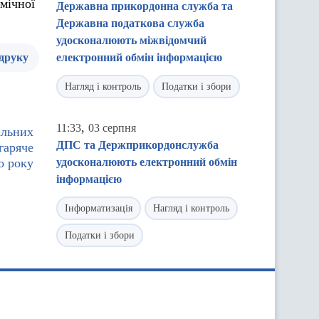
омічної
Державна прикордонна служба та
Державна податкова служба
удосконалюють міжвідомчий
 друку
електронний обмін інформацією
Нагляд і контроль
Податки і збори
,
11:33
03 серпня
альних
ДПС та Держприкордонслужба
гаряче
о року
удосконалюють електронний обмін
інформацією
Інформатизація
Нагляд і контроль
Податки і збори