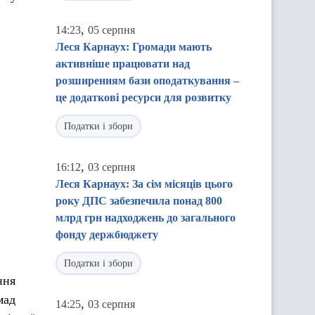
,
14:23
05 серпня
Леся Карнаух: Громади мають
активніше працювати над
розширенням бази оподаткування –
це додаткові ресурси для розвитку
Податки і збори
,
16:12
03 серпня
Леся Карнаух: За сім місяців цього
року ДПС забезпечила понад 800
млрд грн надходжень до загального
фонду держбюджету
Податки і збори
ння
мад
,
14:25
03 серпня