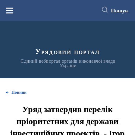
до
основного
Пошук
вмісту
Меню
Урядовий портал
Єдиний вебпортал органів виконавчої влади
України
Новини
Уряд затвердив перелік
пріоритетних для держави
інвестиційних проектів, - Ігор