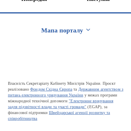
Мапа порталу
Перейти на сайт Ukraine.ua
Власність Секретаріату Кабінету Міністрів України. Проєкт
реалізовано
Фондом Східна Європа
та
Державним агентством з
питань електронного урядування України
у межах програми
міжнародної технічної допомоги
"Електронне врядування
задля підзвітності влади та участі громади"
(EGAP), за
фінансової підтримки
Швейцарської агенції розвитку та
співробітництва