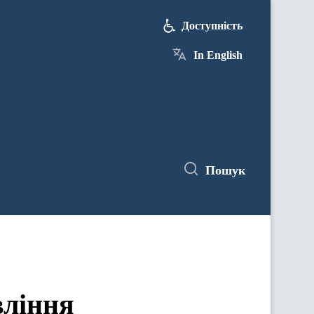
Доступність
In English
Пошук
вління