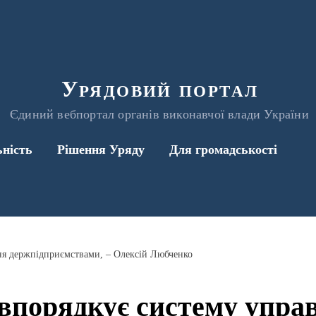
Урядовий портал
Єдиний вебпортал органів виконавчої влади України
ьність
Рішення Уряду
Для громадськості
ня держпідприємствами, – Олексій Любченко
впорядкує систему упра