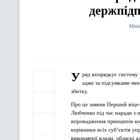
держпідп
Міні
У
ряд впорядкує систему 
адже за підсумками мин
збитку.
Про це заявив Перший віце-
Любченко під час наради з 
впровадження принципів ко
керівники всіх суб’єктів уп
виконавчої влади, обласні ад