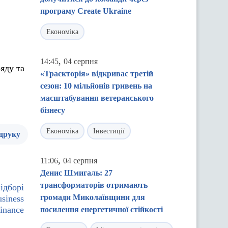
програму Create Ukraine
Економіка
,
14:45
04 серпня
яду та
«Траєкторія» відкриває третій
сезон: 10 мільйонів гривень на
масштабування ветеранського
бізнесу
Економіка
Інвестиції
 друку
,
11:06
04 серпня
Денис Шмигаль: 27
трансформаторів отримають
ідборі
громади Миколаївщини для
siness
inance
посилення енергетичної стійкості