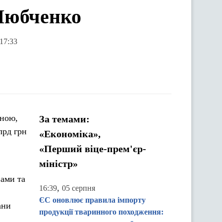
 Любченко
17:33
вною,
За темами:
лрд грн
«Економіка»,
«Перший віце-прем'єр-
міністр»
вами та
,
16:39
05 серпня
ЄС оновлює правила імпорту
ани
продукції тваринного походження: