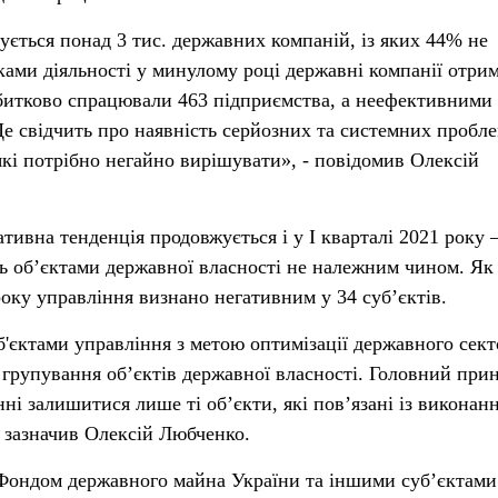
чується понад 3 тис. державних компаній, із яких 44% не
ками діяльності у минулому році державні компанії отри
Збитково спрацювали 463 підприємства, а неефективними
Це свідчить про наявність серйозних та системних пробле
які потрібно негайно вирішувати», - повідомив Олексій
ативна тенденція продовжується і у І кварталі 2021 року 
ь об’єктами державної власності не належним чином. Як
 року управління визнано негативним у 34 суб’єктів.
б'єктами управління з метою оптимізації державного сек
 групування об’єктів державної власності. Головний при
ні залишитися лише ті об’єкти, які пов’язані із виконан
 зазначив Олексій Любченко.
 Фондом державного майна України та іншими суб’єктами