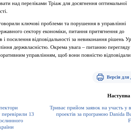
вати над переліками Тріаж для досягнення оптимальної
сті.
говорили ключові проблеми та порушення в управлінні
ержавного сектору економіки, питання притягнення до
в і посилення відповідальності за невиконання рішень Ур
вління держвласністю. Окрема увага – питанню перегляду
поративним управлінням, щоб вони повністю відповідали
Версія для
Наступна
спектори
Триває прийом заявок на участь у в
у перевірили 13
проектів за програмою Danida Bu
рослинного
F
країни