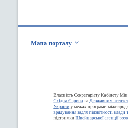
Мапа порталу
Перейти на сайт Ukraine.ua
Власність Секретаріату Кабінету Мін
Східна Європа
та
Державним агентст
України
у межах програми міжнародн
врядування задля підзвітності влади 
підтримки
Швейцарської агенції розв