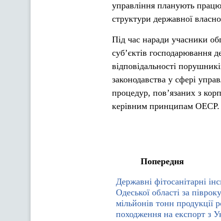
управління планують працю
структури державної власно
Під час наради учасники об
суб’єктів господарювання д
відповідальності порушникі
законодавства у сфері упра
процедур, пов’язаних з кор
керівним принципам ОЕСР.
Попередня
Державні фітосанітарні ін
Одеської області за піврок
мільйонів тонн продукції 
походження на експорт з У