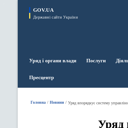
до
основного
GOV.UA
вмісту
Державні сайти України
Уряд і органи влади
Послуги
Діял
Пресцентр
Головна
Новини
Уряд впорядкує систему управлін
Уряд 