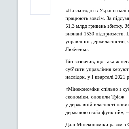
«На сьогодні в Україні налі
працюють зовсім. За підсум
51,3 млрд гривень збитку. 
визнані 1530 підприємств. 
управлінні держвласністю, 
Любченко.
Він зазначив, що така ж нег
суб’єкти управління керуют
наслідок, у І кварталі 2021
«Мінекономіки спільно з су
економіки, оновили Тріаж –
у державній власності повин
державою своїх функцій», –
Далі Мінекономіки разом з