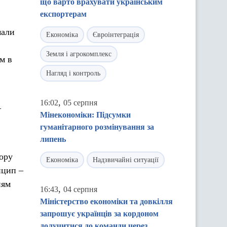
що варто врахувати українським
експортерам
мали
Економіка
Євроінтеграція
Земля і агрокомплекс
м в
Нагляд і контроль
,
16:02
05 серпня
–
Мінекономіки: Підсумки
гуманітарного розмінування за
липень
тору
Економіка
Надзвичайні ситуації
нцип –
ням
,
16:43
04 серпня
Міністерство економіки та довкілля
запрошує українців за кордоном
долучитися до команди через