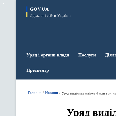
до
основного
GOV.UA
вмісту
Державні сайти України
Уряд і органи влади
Послуги
Діял
Пресцентр
Головна
Новини
Уряд виділить майже 4 млн грн на
Уряд виді