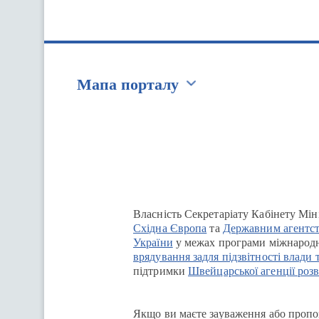
Мапа порталу
Перейти на сайт Ukraine.ua
Власність Секретаріату Кабінету Мін
Східна Європа
та
Державним агентст
України
у межах програми міжнародн
врядування задля підзвітності влади 
підтримки
Швейцарської агенції розв
Якщо ви маєте зауваження або пропоз