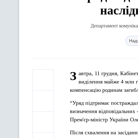
наслід
Департамент комунікац
Надз
З
автра, 11 грудня, Кабіне
виділення майже 4 млн г
компенсацію родинам загиб
“Уряд підтримає постраждали
визначення відповідальних -
Прем'єр-міністр України Ол
Після схвалення на засідан