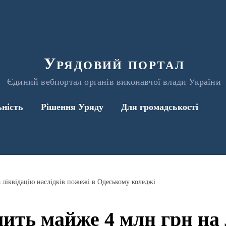
Урядовий портал
Єдиний вебпортал органів виконавчої влади України
ьність
Рішення Уряду
Для громадськості
 ліквідацію наслідків пожежі в Одеському коледжі
лить майже 4 млн грн на 