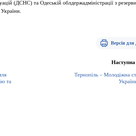
уацій (ДСНС) та Одеській облдержадміністрації з резерв
України.
Версія для
Наступна
мля
Тернопіль – Молодіжна с
ію та
Україн