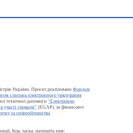
істрів України. Проєкт реалізовано
Фондом
вом з питань електронного урядування
ої технічної допомоги
"Електронне
та участі громади"
(EGAP), за фінансової
итку та співробітництва
иції, будь ласка, напишіть нам: