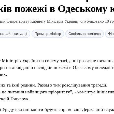
ків пожежі в Одеському 
ій Секретаріату Кабінету Міністрів України, опубліковано 10 гр
вичайні ситуації
Прем'єр-міністр
Соціальна політика
Фін
т Міністрів України на своєму засіданні розгляне питання
рн на ліквідацію наслідків пожежі в Одеському коледжі т
лих.
х та їхні родини. Разом з тим розслідування трагедії,
 це питання найвищого пріоритету”, - коментує ініціати
ексій Гончарук.
ні Уряду вказані кошти будуть спрямовані Державній служ