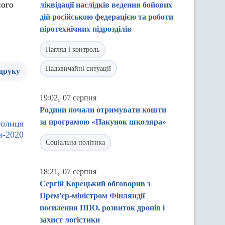
ного
ліквідації наслідків ведення бойових
дій російською федерацією та роботи
піротехнічних підрозділів
Нагляд і контроль
Надзвичайні ситуації
 друку
,
19:02
07 серпня
Родини почали отримувати кошти
за програмою «Пакунок школяра»
толиця
и-2020
Соціальна політика
,
18:21
07 серпня
Сергій Корецький обговорив з
Прем'єр-міністром Фінляндії
посилення ППО, розвиток дронів і
захист логістики