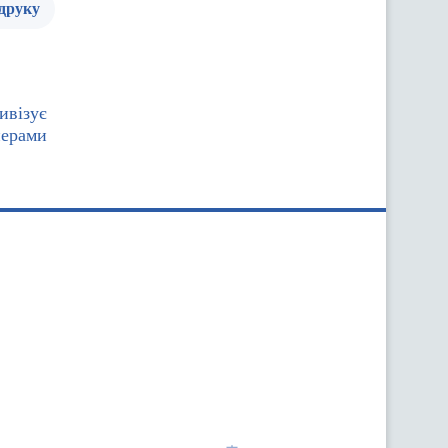
 друку
ивізує
нерами