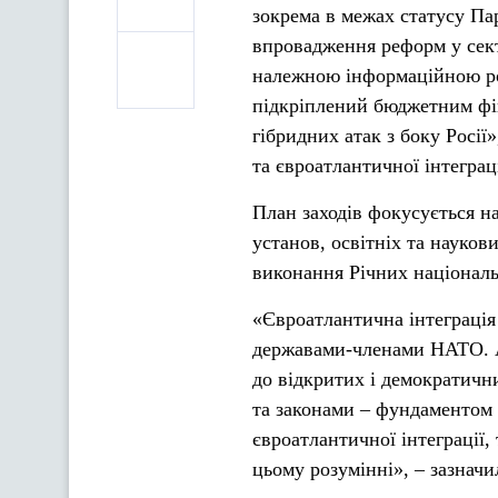
зокрема в межах статусу Па
впровадження реформ у сек
належною інформаційною роб
підкріплений бюджетним фі
гібридних атак з боку Росії
та євроатлантичної інтегра
План заходів фокусується н
установ, освітніх та науков
виконання Річних національ
«Євроатлантична інтеграція 
державами-членами НАТО. А
до відкритих і демократичн
та законами – фундаментом 
євроатлантичної інтеграції,
цьому розумінні», – зазначи