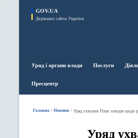
до
основного
GOV.UA
вмісту
Державні сайти України
Уряд і органи влади
Послуги
Діял
Пресцентр
Головна
Новини
Уряд ухв