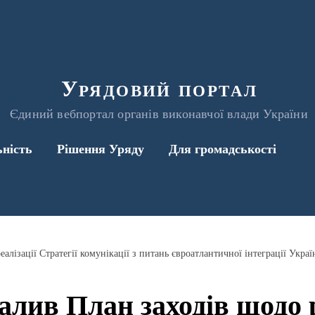
Урядовий портал
Єдиний вебпортал органів виконавчої влади України
ьність
Рішення Уряду
Для громадськості
алив План заходів щодо р