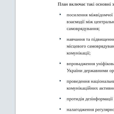
План включає такі основні з
посилення міжвідомчої к
взаємодії між централь
самоврядування;
навчання та підвищення
місцевого самоврядуван
комунікації;
впровадження уніфікова
України державними ор
проведення національни
комунікаційних активно
протидія дезінформації
налагодження регулярно