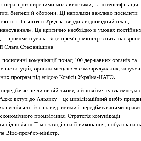
ртнера з розширеними можливостями, та інтенсифікація
торі безпеки й оборони. Ці напрямки важливо посилити
отою. І сьогодні Уряд затвердив відповідний план,
нансуванням. Це критично необхідно в умовах постійни
», – прокоментувала Віце-прем‘єр-міністр з питань європе
ції Ольга Стефанішина.
а посиленні комунікації понад 100 державних органів та
их інституцій, органів місцевого самоврядування, залучен
них програм під егідою Комісії Україна-НАТО.
передбачає не лише військову, а й політичну взаємосуміс
дже вступ до Альянсу – це цивілізаційний вибір приєд
их суспільств із справедливими і передбачуваними прав
економічного процвітання. Стратегія комунікації
 та відповідно План заходів на її виконання, побудована н
ла Віце-прем‘єр-міністр.