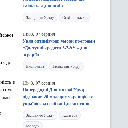
зміниться для шкіл
Засідання Уряду
Освіта і наука
х
,
14:03
07 серпня
йської
Уряд оптимізував умови програми
«Доступні кредити 5-7-9%» для
аграріїв
их до
Економіка
Засідання Уряду
ність з
,
13:43
07 серпня
натись
Напередодні Дня молоді Уряд
відзначив 20 молодих українців та
илами
українок за особливі досягнення
а
Засідання Уряду
Культура
Молодь