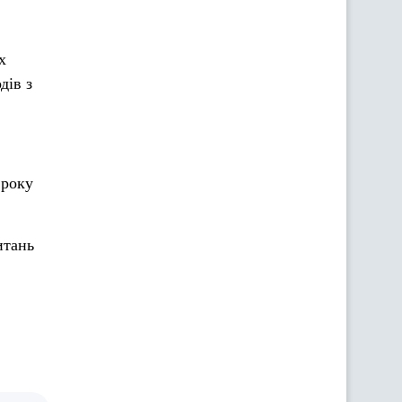
х
дів з
 року
итань