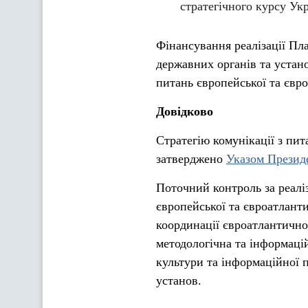
стратегічного курсу Ук
Фінансування реалізації Пл
державних органів та устан
питань європейської та євро
Довідково
Стратегію комунікації з пит
затверджено
Указом Президе
Поточний контроль за реаліз
європейської та євроатланти
координації євроатлантичної
методологічна та інформаці
культури та інформаційної 
установ.