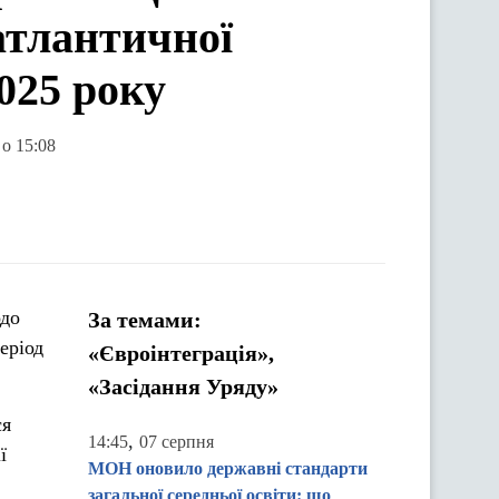
оатлантичної
2025 року
 о 15:08
одо
За темами:
еріод
«Євроінтеграція»,
«Засідання Уряду»
ся
,
14:45
07 серпня
ї
МОН оновило державні стандарти
загальної середньої освіти: що