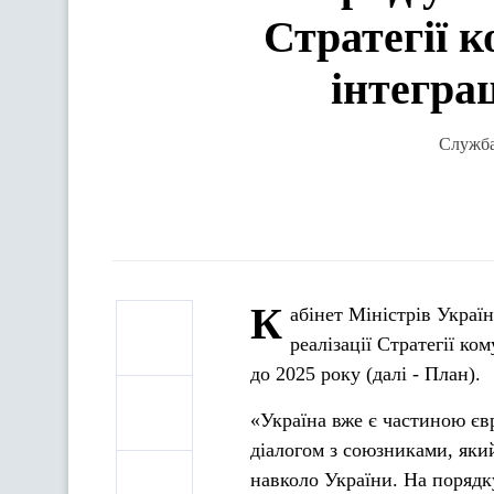
Стратегії к
інтеграц
Служба 
К
абінет Міністрів Україн
реалізації Стратегії ко
до 2025 року (далі - План).
«Україна вже є частиною єв
діалогом з союзниками, який
навколо України. На поряд