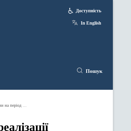
Доступність
In English
Пошук
Уряд ухвалив План заходів щодо реалізації Стратегії комунікації з питань євроатлантичної інтеграції України на період до 2025 року
еалізації