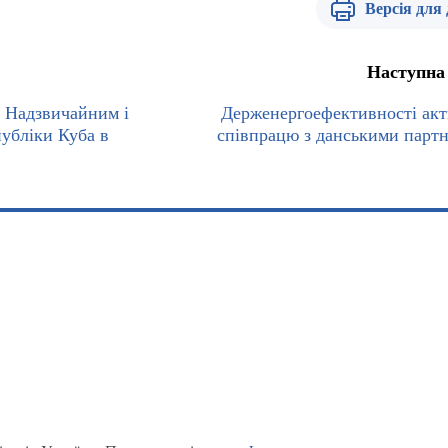
Версія для
Наступна
з Надзвичайним і
Держенергоефективності акт
убліки Куба в
співпрацю з данськими парт