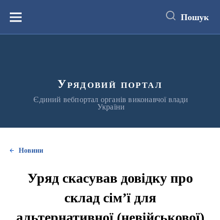
до
основного
Пошук
вмісту
Меню
Урядовий портал
Єдиний вебпортал органів виконавчої влади
України
Новини
Уряд скасував довідку про
склад сім’ї для
альтернативної (невійськової)