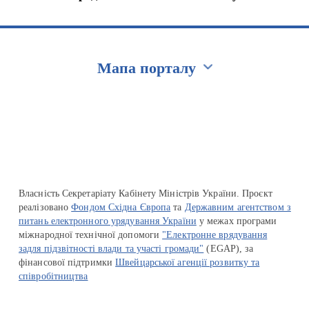
Мапа порталу
Перейти на сайт Ukraine.ua
Власність Секретаріату Кабінету Міністрів України. Проєкт
реалізовано
Фондом Східна Європа
та
Державним агентством з
питань електронного урядування України
у межах програми
міжнародної технічної допомоги
"Електронне врядування
задля підзвітності влади та участі громади"
(EGAP), за
фінансової підтримки
Швейцарської агенції розвитку та
співробітництва