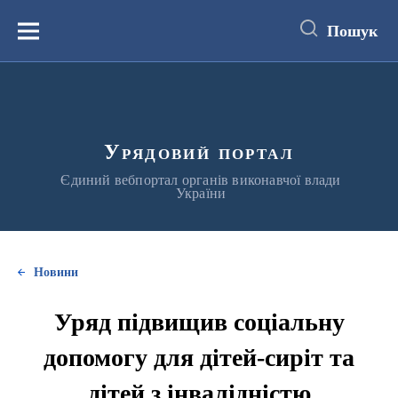
до
основного
Пошук
вмісту
Меню
Урядовий портал
Єдиний вебпортал органів виконавчої влади
України
Новини
Уряд підвищив соціальну
допомогу для дітей-сиріт та
дітей з інвалідністю