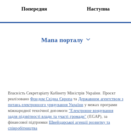
Попередня
Наступна
Мапа порталу
Перейти на сайт Ukraine.ua
Власність Секретаріату Кабінету Міністрів України. Проєкт
реалізовано
Фондом Східна Європа
та
Державним агентством з
питань електронного урядування України
у межах програми
міжнародної технічної допомоги
"Електронне врядування
задля підзвітності влади та участі громади"
(EGAP), за
фінансової підтримки
Швейцарської агенції розвитку та
співробітництва