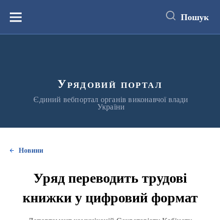
до
основного
Пошук
вмісту
Меню
Урядовий портал
Єдиний вебпортал органів виконавчої влади
України
Новини
Уряд переводить трудові
книжки у цифровий формат