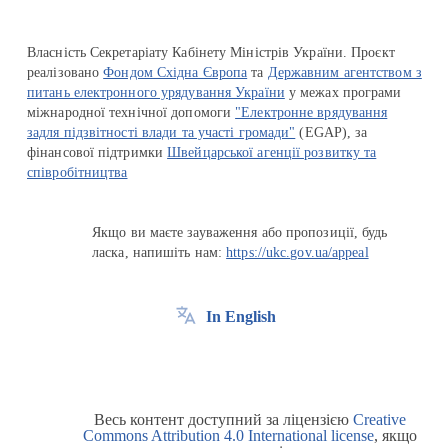
Власність Секретаріату Кабінету Міністрів України. Проєкт
реалізовано
Фондом Східна Європа
та
Державним агентством з
питань електронного урядування України
у межах програми
міжнародної технічної допомоги
"Електронне врядування
задля підзвітності влади та участі громади"
(EGAP), за
фінансової підтримки
Швейцарської агенції розвитку та
співробітництва
Якщо ви маєте зауваження або пропозиції, будь
ласка, напишіть нам:
https://ukc.gov.ua/appeal
In English
Весь контент доступний за ліцензією
Creative
Commons Attribution 4.0 International license
, якщо