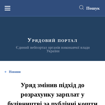
до
основного
Пошук
вмісту
Меню
Урядовий портал
Єдиний вебпортал органів виконавчої влади
України
Новини
Уряд змінив підхід до
розрахунку зарплат у
будівництві за публічні кошти