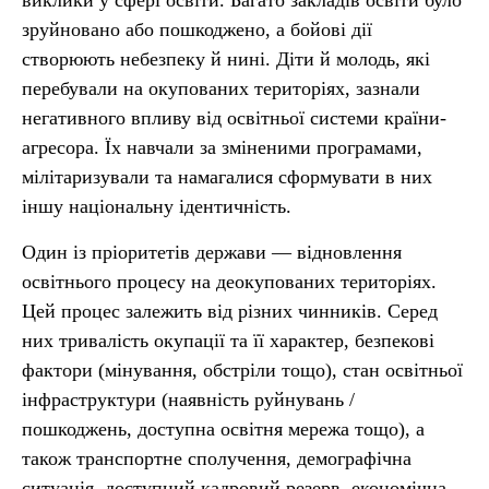
виклики у сфері освіти. Багато закладів освіти було
зруйновано або пошкоджено, а бойові дії
створюють небезпеку й нині. Діти й молодь, які
перебували на окупованих територіях, зазнали
негативного впливу від освітньої системи країни-
агресора. Їх навчали за зміненими програмами,
мілітаризували та намагалися сформувати в них
іншу національну ідентичність.
Один із пріоритетів держави — відновлення
освітнього процесу на деокупованих територіях.
Цей процес залежить від різних чинників. Серед
них тривалість окупації та її характер, безпекові
фактори (мінування, обстріли тощо), стан освітньої
інфраструктури (наявність руйнувань /
пошкоджень, доступна освітня мережа тощо), а
також транспортне сполучення, демографічна
ситуація, доступний кадровий резерв, економічна