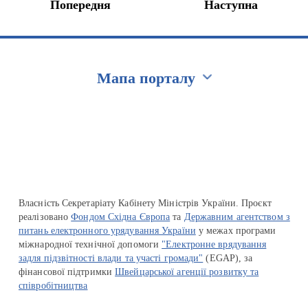
Попередня
Наступна
Мапа порталу
Перейти на сайт Ukraine.ua
Власність Секретаріату Кабінету Міністрів України. Проєкт
реалізовано
Фондом Східна Європа
та
Державним агентством з
питань електронного урядування України
у межах програми
міжнародної технічної допомоги
"Електронне врядування
задля підзвітності влади та участі громади"
(EGAP), за
фінансової підтримки
Швейцарської агенції розвитку та
співробітництва