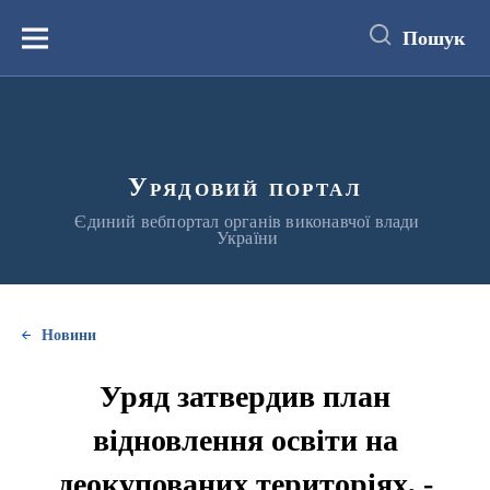
до
основного
Пошук
вмісту
Меню
Урядовий портал
Єдиний вебпортал органів виконавчої влади
України
Новини
Уряд затвердив план
відновлення освіти на
деокупованих територіях, -