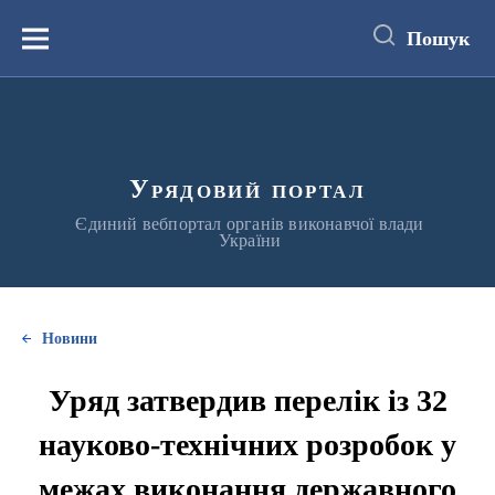
до
основного
Пошук
вмісту
Меню
Урядовий портал
Єдиний вебпортал органів виконавчої влади
України
Новини
Уряд затвердив перелік із 32
науково-технічних розробок у
межах виконання державного