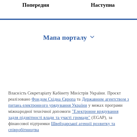
Попередня
Наступна
Мапа порталу
Перейти на сайт Ukraine.ua
Власність Секретаріату Кабінету Міністрів України. Проєкт
реалізовано
Фондом Східна Європа
та
Державним агентством з
питань електронного урядування України
у межах програми
міжнародної технічної допомоги
"Електронне врядування
задля підзвітності влади та участі громади"
(EGAP), за
фінансової підтримки
Швейцарської агенції розвитку та
співробітництва