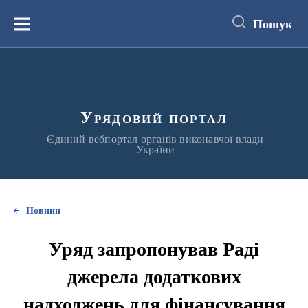
до
основного
Пошук
вмісту
Меню
Урядовий портал
Єдиний вебпортал органів виконавчої влади
України
Новини
Уряд запропонував Раді
джерела додаткових
надходжень для фінансування