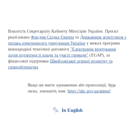
Власність Секретаріату Кабінету Міністрів України. Проєкт
реалізовано
Фондом Східна Європа
та
Державним агентством з
питань електронного урядування України
у межах програми
міжнародної технічної допомоги
"Електронне врядування
задля підзвітності влади та участі громади"
(EGAP), за
фінансової підтримки
Швейцарської агенції розвитку та
співробітництва
Якщо ви маєте зауваження або пропозиції, будь
ласка, напишіть нам:
https://ukc.gov.ua/appeal
In English