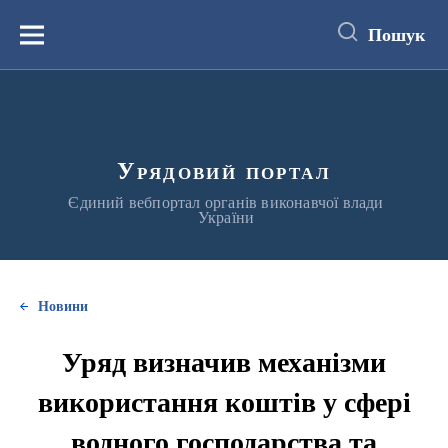
до
основного
Пошук
вмісту
Меню
Урядовий портал
Єдиний вебпортал органів виконавчої влади
України
Новини
Уряд визначив механізми
використання коштів у сфері
водного господарства та