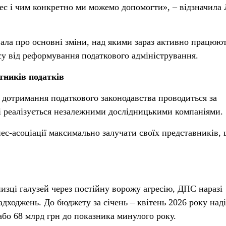
нес і чим конкретно ми можемо допомогти», – відзначила 
ла про основні зміни, над якими зараз активно працюют
су від реформування податкового адміністрування.
тників податків
дотримання податкового законодавства проводиться за
і реалізується незалежними дослідницькими компаніями.
нес-асоціації максимально залучати своїх представників,
изці галузей через постійну ворожу агресію, ДПС наразі
адходжень. До бюджету за січень – квітень 2026 року на
або 68 млрд грн до показника минулого року.