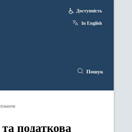
Доступність
In English
Пошук
спільноти
 та податкова