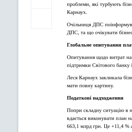
проблеми, які турбують біз
Карнаух.
Очільниця ДПС поінформува
ДПС, та що очікувати бізне
Глобальне опитування пла
Опитування щодо витрат на 
підтримки Світового банку 
Леся Карнаух закликала біз
мати повну картину.
Податкові надходження
Попри складну ситуацію в н
вдається виконувати план н
663,1 млрд грн. Це +11,4 % 