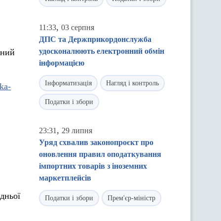
,
11:33
03 серпня
ДПС та Держприкордонслужба
удосконалюють електронний обмін
вний
інформацією
Інформатизація
Нагляд і контроль
ika-
Податки і збори
,
23:31
29 липня
Уряд схвалив законопроєкт про
оновлення правил оподаткування
імпортних товарів з іноземних
маркетплейсів
дньої
Податки і збори
Прем'єр-міністр