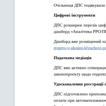
Очільниця ДПС подякувала в
Цифрові інструменти
ДПС розширює перелік цифр
дашборд «Аналітика РРО/ПР
Дашборд вже розміщений н
rroprro-v-ukraini-klyuchovi-p
Податкова медіація
ДПС вже активно співпрацює
законопроєкту щодо податко
Удосконалення реєстрації
ДПС підготовлено пропозиці
оплати при автоматизовано