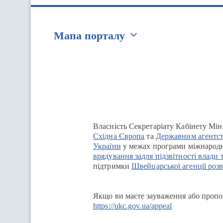
Мапа порталу
Перейти на сайт Ukraine.ua
Власність Секретаріату Кабінету Мін
Східна Європа
та
Державним агентст
України
у межах програми міжнародн
врядування задля підзвітності влади 
підтримки
Швейцарської агенції розв
Якщо ви маєте зауваження або пропоз
https://ukc.gov.ua/appeal