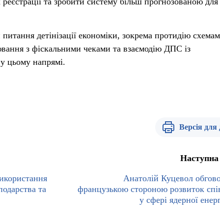
х реєстрації та зробити систему більш прогнозованою для
питання детінізації економіки, зокрема протидію схемам
ювання з фіскальними чеками та взаємодію ДПС із
у цьому напрямі.
Версія для
Наступна
використання
Анатолій Куцевол обгово
подарства та
французькою стороною розвиток спі
у сфері ядерної енер