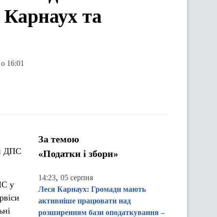
і Карнаух та
 о 16:01
За темою
ви ДПС
«Податки і збори»
,
14:23
05 серпня
ПС у
Леся Карнаух: Громади мають
рвіси
активніше працювати над
ьні
розширенням бази оподаткування –