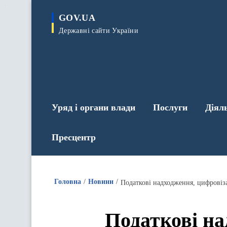
до
основного
GOV.UA
вмісту
Державні сайти України
Уряд і органи влади
Послуги
Діял
Пресцентр
Головна
Новини
Податкові надходження, цифровізац
Податкові на