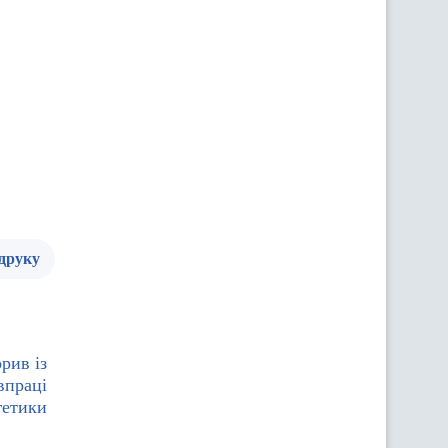
 друку
рив із
впраці
гетики