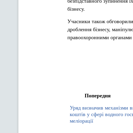
безпідставного зупинення ї
бізнесу.
Учасники також обговорили 
дроблення бізнесу, маніпул
правоохоронними органами 
Попередня
Уряд визначив механізми 
коштів у сфері водного гос
меліорації