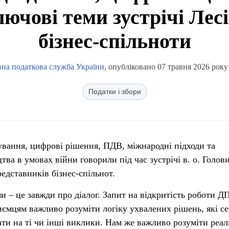
лючові теми зустрічі Лес
бізнес-спільноти
на податкова служба України
, опубліковано 07 травня 2026 року
Податки і збори
ування, цифрові рішення, ПДВ, міжнародні підходи та
ва в умовах війни говорили під час зустрічі в. о. Голо
едставників бізнес-спільнот.
ями – це завжди про діалог. Запит на відкритість роботи Д
иємцям важливо розуміти логіку ухвалених рішень, які се
ати на ті чи інші виклики. Нам же важливо розуміти реал