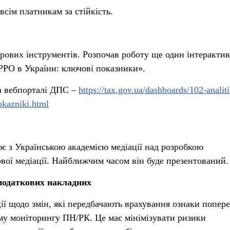
сім платникам за стійкість.
ових інструментів. Розпочав роботу ще один інтеракти
РО в України: ключові показники».
а вебпорталі ДПС –
https://tax.gov.ua/dashboards/102-analit
okazniki.html
 з Українською академією медіації над розробкою
вої медіації. Найближчим часом він буде презентований.
 податкових накладних
ї щодо змін, які передбачають врахування ознаки попере
му моніторингу ПН/РК. Це має мінімізувати ризики