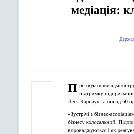
медіація: к
Держав
П
ро податкове адміністр
підтримку підприємницт
Леся Карнаух та понад 60 пр
«Зустрічі з бізнес-асоціаці
бізнесу колосальний. Підпр
впроваджуються і як реагув