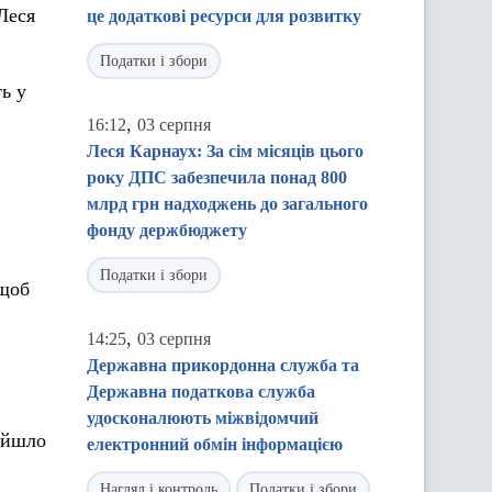
Леся
це додаткові ресурси для розвитку
Податки і збори
ь у
,
16:12
03 серпня
Леся Карнаух: За сім місяців цього
року ДПС забезпечила понад 800
млрд грн надходжень до загального
фонду держбюджету
Податки і збори
 щоб
,
14:25
03 серпня
Державна прикордонна служба та
Державна податкова служба
удосконалюють міжвідомчий
дійшло
електронний обмін інформацією
Нагляд і контроль
Податки і збори