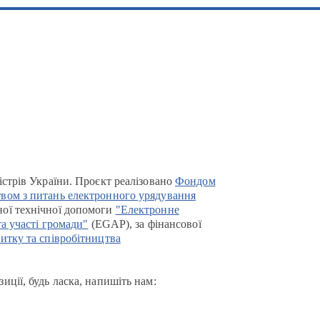
істрів України. Проєкт реалізовано
Фондом
вом з питань електронного урядування
ої технічної допомоги
"Електронне
та участі громади"
(EGAP), за фінансової
итку та співробітництва
иції, будь ласка, напишіть нам: