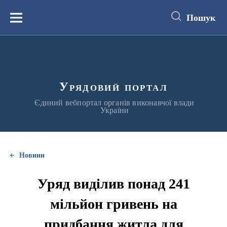
до
основного
Пошук
вмісту
Меню
Урядовий портал
Єдиний вебпортал органів виконавчої влади
України
Новини
Уряд виділив понад 241
мільйон гривень на
придбання житла для