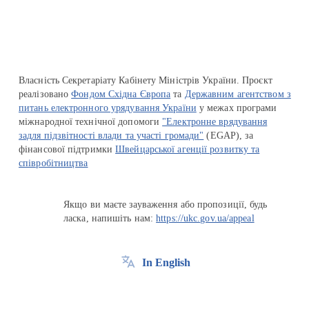
Власність Секретаріату Кабінету Міністрів України. Проєкт
реалізовано
Фондом Східна Європа
та
Державним агентством з
питань електронного урядування України
у межах програми
міжнародної технічної допомоги
"Електронне врядування
задля підзвітності влади та участі громади"
(EGAP), за
фінансової підтримки
Швейцарської агенції розвитку та
співробітництва
Якщо ви маєте зауваження або пропозиції, будь
ласка, напишіть нам:
https://ukc.gov.ua/appeal
In English