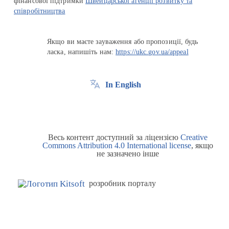
фінансової підтримки
Швейцарської агенції розвитку та
співробітництва
Якщо ви маєте зауваження або пропозиції, будь
ласка, напишіть нам:
https://ukc.gov.ua/appeal
In English
Весь контент доступний за ліцензією
Creative
Commons Attribution 4.0 International license
, якщо
не зазначено інше
розробник порталу