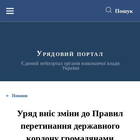
до
основного
Пошук
вмісту
Меню
Урядовий портал
Єдиний вебпортал органів виконавчої влади
України
Новини
Уряд вніс зміни до Правил
перетинання державного
кордону громадянами