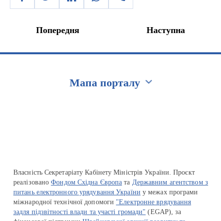
Попередня
Наступна
Мапа порталу
Перейти на сайт Ukraine.ua
Власність Секретаріату Кабінету Міністрів України. Проєкт
реалізовано
Фондом Східна Європа
та
Державним агентством з
питань електронного урядування України
у межах програми
міжнародної технічної допомоги
"Електронне врядування
задля підзвітності влади та участі громади"
(EGAP), за