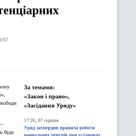
тенціарних
6:57
кону
За темами:
й»,
«Закон і право»,
свободи
«Засідання Уряду»
,
17:20
07 серпня
 —
Уряд затвердив правила роботи
ь буде
навчальних центрів при установах