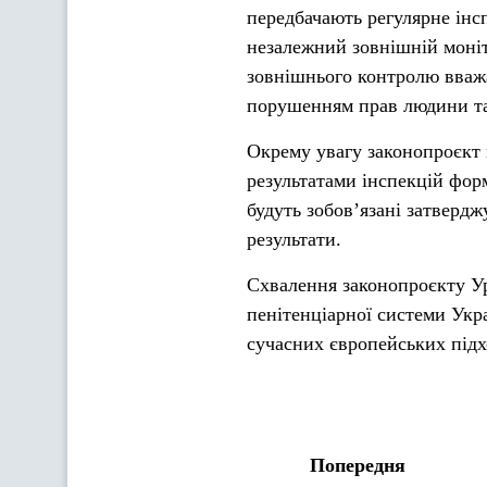
передбачають регулярне інс
незалежний зовнішній моні
зовнішнього контролю вважа
порушенням прав людини та 
Окрему увагу законопроєкт
результатами інспекцій фор
будуть зобов’язані затвердж
результати.
Схвалення законопроєкту У
пенітенціарної системи Укр
сучасних європейських підх
Попередня