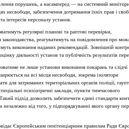
влення порушень, а насамперед — на системний монітор
х несвободи, забезпечення дотримання їхніх прав і своб
та інтересів персоналу установ.
ватимуть регулярні планові та раптові перевірки,
 законодавства, реагуватимуть на повідомлення про мож
муть виконання наданих рекомендацій. Зовнішній контр
цінку діяльності установ та публічність результатів пере
юватиме не лише установи виконання покарань та слідчі
ширюється на всі місця несвободи, зокрема ізолятори
ти для затриманих територіальних органів поліції, гауп
спеціальні психіатричні заклади, пункти тимчасового
Такий підхід дозволить забезпечити єдині стандарти ко
 незалежно від того, у підпорядкуванні якого органу пе
овідає Європейським пенітенціарним правилам Ради Євро