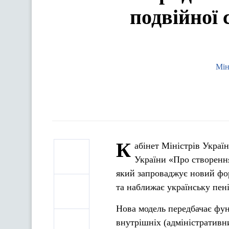
подвійної
Мін
К
абінет Міністрів Украї
України «Про створення
який запроваджує новий фо
та наближає українську пен
Нова модель передбачає фу
внутрішніх (адміністративни