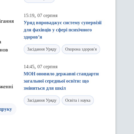
,
15:19
07 серпня
ігання
Уряд впроваджує систему супервізії
для фахівців у сфері психічного
здоров’я
а
анов
Засідання Уряду
Охорона здоров'я
,
14:45
07 серпня
МОН оновило державні стандарти
загальної середньої освіти: що
дженні
зміниться для шкіл
Засідання Уряду
Освіта і наука
 друку