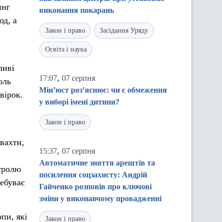
инг
виконання покарань
од, а
Закон і право
Засідання Уряду
Освіта і наука
ливі
,
17:07
07 серпня
оль
Мін’юст роз’яснює: чи є обмеження
вірок.
у виборі імені дитини?
Закон і право
твахти,
,
15:37
07 серпня
Автоматичне зняття арештів та
нтролю
посилення соцзахисту: Андрій
ребуває
Гайченко розповів про ключові
зміни у виконавчому провадженні
пи, які
Закон і право