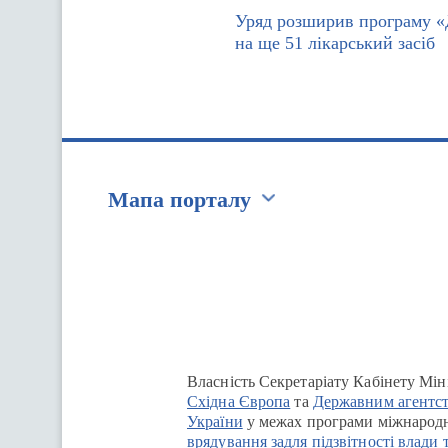
Уряд розширив програму «
на ще 51 лікарський засіб
Мапа порталу
Перейти на сайт Ukraine.ua
Власність Секретаріату Кабінету Мін
Східна Європа
та
Державним агентст
України
у межах програми міжнародн
врядування задля підзвітності влади 