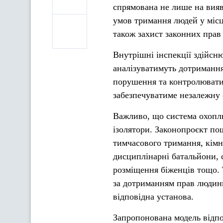
спрямована не лише на вия
умов тримання людей у місця
також захист законних прав 
Внутрішні інспекції здійсню
аналізуватимуть дотримання
порушення та контролювати
забезпечуватиме незалежну о
Важливо, що система охопл
ізолятори. Законопроєкт по
тимчасового тримання, кімна
дисциплінарні батальйони, 
розміщення біженців тощо. 
за дотриманням прав людини
відповідна установа.
Запропонована модель відп