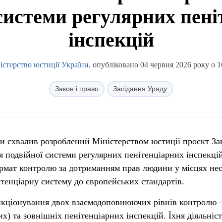
 системи регулярних пені
інспекцій
істерство юстиції України
, опубліковано 04 червня 2026 року о 1
Закон і право
Засідання Уряду
ни схвалив розроблений Міністерством юстиції проєкт За
 подвійної системи регулярних пенітенціарних інспекці
рмат контролю за дотриманням прав людини у місцях не
ітенціарну систему до європейських стандартів.
нкціонування двох взаємодоповнюючих рівнів контролю
х) та зовнішніх пенітенціарних інспекцій. Їхня діяльніст