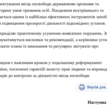
пектування місць несвободи державними органами та
торинг умов тримання осіб. Поєднання внутрішнього та
ється одним із найбільш ефективних інструментів запоб
підвищення прозорості діяльності відповідних установ.
 приділяє практичному усуненню виявлених порушень. З
муватимуться висновки та рекомендації, а керівники уст
увати плани їх виконання та регулярно звітувати про
рядом є важливим кроком у подальшому реформуванні
аїни, посиленні гарантій захисту прав людини та впрова
одів до контролю за діяльністю місць несвободи.
Версія для
Наступна