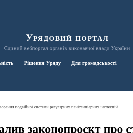
Урядовий портал
Єдиний вебпортал органів виконавчої влади України
ьність
Рішення Уряду
Для громадськості
ворення подвійної системи регулярних пенітенціарних інспекцій
алив законопроєкт про 