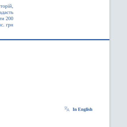
торій,
адасть
ти 200
ис. грн
In English