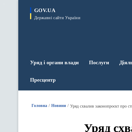
до
основного
GOV.UA
вмісту
Державні сайти України
Уряд і органи влади
Послуги
Діял
Пресцентр
Головна
Новини
Уряд схвалив законопроєкт про ст
Уряд схв